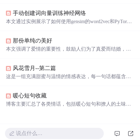
用电影和文学作品中的经典场景，展现了人们对于感情执
着与不确定性的复杂情绪。文中表达了无论时间如何流
手动创建词向量训练神经网络
逝，
喜欢
一个人的情感可能会持续多年，甚至一生，同时
也反映了成长过程中的无奈与转变，以及面对未知未来的
本文通过实例展示了如何使用gensim的word2vec和PyTorch
坦然态度。
构建单层神经网络来训练词向量，并对训练结果进行了分
析，包括词汇的词向量表示、文本相似度计算等。同时，
那份单纯の美好
讨论了训练数据预处理、网络架构和训练过程。
本文强调了爱情的重要性，鼓励人们为了真爱而结婚，而
不是因为年龄、物质条件或其他外在因素。文中描述了一
个理想化的场景，即找到那个能让你骄傲地介绍给父母的
风花雪月--第二篇
人，并与之共度一生。
这是一组充满甜蜜与温情的情感表达，每一句话都蕴含着
深深的喜爱和温柔，适合用来向爱人传递心中的情感。这
些短句不仅表达了作者对爱情的独特见解，也展示了情感
暖心短句收藏
细腻的一面，让人感受到爱情的美好和力量。
博客主要汇总了各类情话，包括暖心短句和撩人的土味情
话，有文艺深情的，也有套路满满的，还提及夜晚适用的
情话，以及适合撩女朋友的超暖情话等内容。
说点什么…