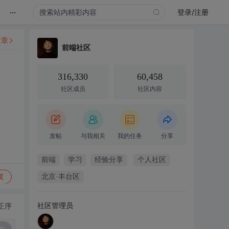
...
录
登录/注册
文章
前端社区
316,330
60,458
社区成员
社区内容
发帖
与我相关
我的任务
分享
前端
学习
经验分享
个人社区
复
北京·丰台区
社区管理员
正序