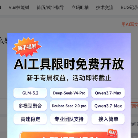
N
Vue技能树
简历/就业指导
立码吐槽
技术交流
BUG记
用AI写
么感情
转发到动态
举报
写回
切换为时间