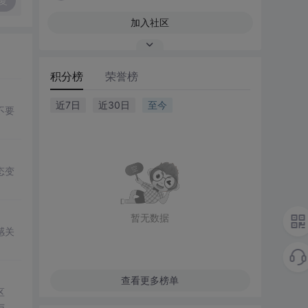
复
加入社区
积分榜
荣誉榜
近7日
近30日
至今
不要
态变
暂无数据
感关
查看更多榜单
区
与喜