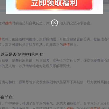
发表回
面对
感情
时的迷茫与自我反思，并通过与他人的交流寻求答案。
情
依赖，但随着时间推移，新鲜感消退，可能导致痛苦的分离。提醒读者
暂，对方可能只是寻找存在感，而非真正的
感情
投入。
，以及是否值得交往和相处
在祛魅、培养付出意识、独立思考、综合性判定他人等，还提到要尊重心
拼的是人格，以及情绪稳定对处理关系的重要性。
分离与和好，强调尽管多次发生激烈争执甚至写下离别信，双方仍维系情
-白羊座
性、守护星等，强调了白羊座的勇气、意志力和积极性。白羊座分为三个
有纪律、充满激情等。文章还探讨了白羊座在
感情
中的冲动和
分不清
冲动