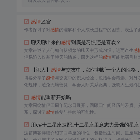
请发表友善的回复…
感情
迷宫
作者探讨了对
感情
的理解和个人成长过程中的困惑。表达了
聊天聊出来的
感情
到底是习惯还是喜欢？
文章讲述了人们如何从频繁的聊天中形成习惯，进而产生
感
轻易陷入仅基于聊天的情感，因为这样的
感情
可能脆弱且短
【识人】
感情
与交友中，如何判断一个人的性格
博客分享了
感情
与交友中的识人经验，包括学会筛选、对外
化规律，避免无脑善良，学会人际关系驱离，强调人生最终
感情
能重新开始吗
文章围绕情侣四周年纪念日展开，回顾四年间经历的矛盾、
系，探讨了
感情
修复与持续的可能性。
用c#十二星座速配_十二星座里意志力最强的星座
这篇博客详细介绍了白羊座的特性，包括出生时间、星座属
间，分别描述了不同区间出生的人的性格特点，如爱激动、