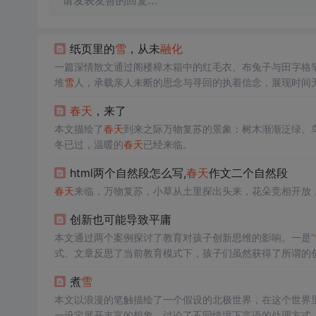
请发表友善的回复…
纸页里的
雪
，从未
融化
一篇深情散文通过阁楼樟木箱中的红毛衣、布兔子与田字格
堆
雪
人，承载亲人未断的思念与寻回的执着信念，展现时间
春天
，来了
本文描绘了
春天
到来之际万物复苏的景象：树木渐渐泛绿、
冬已过，温暖的
春天
已经来临。
html两个自然段怎么写,
春天
作文二个自然段
春天
来临，万物复苏，小草从土里探出头来，花朵竞相开放
创新也可能导致平庸
本文通过两个案例探讨了教育对孩子创新思维的影响。一是“
式。文章反思了当前教育模式下，孩子们虽然获得了所谓的
煮
雪
本文以浪漫的笔触描绘了一个假设的北极世界，在这个世界
一设定展开丰富的想象，讨论了不同情境下言语的处理方式