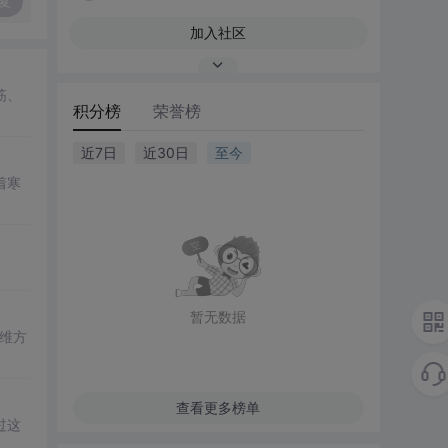
复
加入社区
筋、
积分榜
荣誉榜
近7日
近30日
至今
着寒
暂无数据
思维方
查看更多榜单
过这