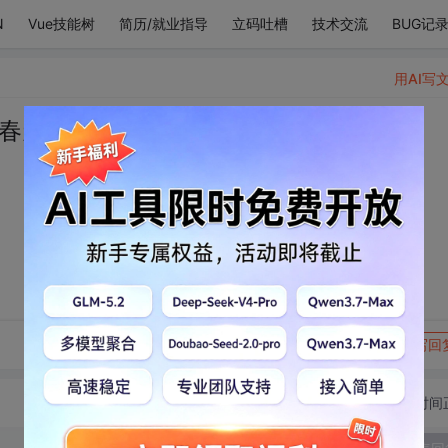
N
Vue技能树
简历/就业指导
立码吐槽
技术交流
BUG记
用AI写
春天的！”
转发到动态
举报
写回
切换为时间