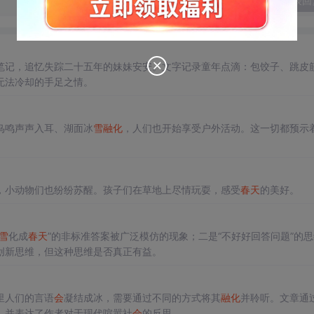
发表回
笔记，追忆失踪二十五年的妹妹安安。文字记录童年点滴：包饺子、跳皮
无法冷却的手足之情。
鸟鸣声声入耳、湖面冰
雪
融化
，人们也开始享受户外活动。这一切都预示
，小动物们也纷纷苏醒。孩子们在草地上尽情玩耍，感受
春天
的美好。
雪
化成
春天
”的非标准答案被广泛模仿的现象；二是“不好好回答问题”的
创新思维，但这种思维是否真正有益。
里人们的言语
会
凝结成冰，需要通过不同的方式将其
融化
并聆听。文章通
，并表达了作者对于现代喧嚣社
会
的反思。