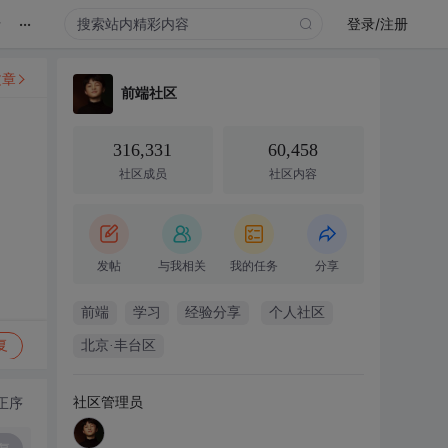
...
录
登录/注册
文章
前端社区
316,331
60,458
社区成员
社区内容
发帖
与我相关
我的任务
分享
前端
学习
经验分享
个人社区
复
北京·丰台区
社区管理员
正序