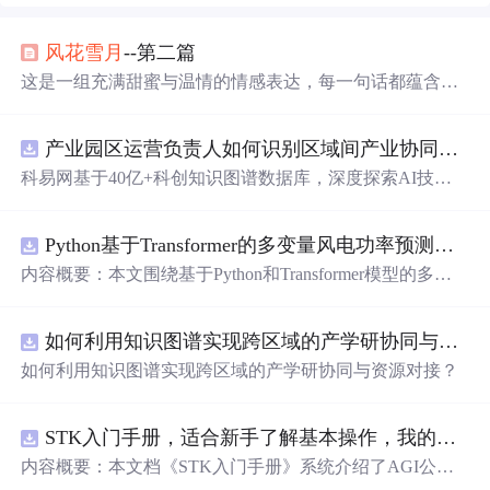
风花雪
月
--第二篇
这是一组充满甜蜜与温情的情感表达，每一句话都蕴含着
深深的喜爱和温柔，适合用来向爱人传递心中的情感。这
些短句不仅表达了作者对爱情的独特见解，也展示了情感
产业园区运营负责人如何识别区域间产业协同机会？.docx
细腻的一面，让人感受到爱情的美好和力量。
科易网基于40亿+科创知识图谱数据库，深度探索AI技术
在技术转移、成果转化、技术经纪、知识产权、产业创
新、科技招商等垂直领域的多样化应用场景，研究科技创
Python基于Transformer的多变量风电功率预测研究
新领域的AI+数智化解决方案，推动科技创新与产业创新
智能化发展。
内容概要：本文围绕基于Python和Transformer模型的多变
量风电功率预测展开研究，重点针对短期风电功率预测任
务。研究采用深度学习中的Transformer架构，引入风速、
如何利用知识图谱实现跨区域的产学研协同与资源对接？.docx
温度、湿度等多种气象及运行变量作为输入特征，构建高
精度预测模型。为进一步提升预测的稳健性与可靠性，研
如何利用知识图谱实现跨区域的产学研协同与资源对接？
究结合近端梯度算法求解LASSO分位数回归，优化模型在
不确定性环境下的输出表现，增强预测结果的置信区间估
计能力。该技术是机器学习与新能源领域深度融合的典型
STK入门手册，适合新手了解基本操作，我的主页还有进阶教程
应用，旨在提高风电并网的稳定性与电网调度的科学性。;
内容概要：本文档《STK入门手册》系统介绍了AGI公司
适合人群：具备Python编程基础，熟悉主流深度学习框架
开发的Satellite Tool Kit（STK）软件的基本用法与核心功