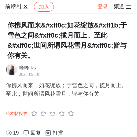
前端社区
登录
频道
加入
帖子详情
社区
前端社区
感慨
你携风而来&#xff0c;如花绽放&#xff1b;于
雪色之间&#xff0c;揽月而上。至此
&#xff0c;世间所谓风花雪月&#xff0c;皆与
你有关。
峰峰lks
2025-09-10
你携风而来，如花绽放；于雪色之间，揽月而上。
至此，世间所谓风花雪月，皆与你有关。
给本帖投票
19
回复
打赏