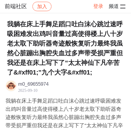
前端社区
登录
频道
加入
帖子详情
社区
前端社区
感慨
我躺在床上手舞足蹈口吐白沫心跳过速呼
吸困难发出鸡叫音量过高使得楼上八十岁
老太取下助听器奇迹般恢复听力最终我虽
然心脏蹦出胸腔失血过多声带受损严重但
我还是在床上写下了“太太神仙下凡辛苦
了&#xff01;”九个大字&#xff01;
m0_69655974
2025-09-10
我躺在床上手舞足蹈口吐白沫心跳过速呼吸困难发
出鸡叫音量过高使得楼上八十岁老太取下助听器奇
迹般恢复听力最终我虽然心脏蹦出胸腔失血过多声
带受损严重但我还是在床上写下了“太太神仙下凡辛