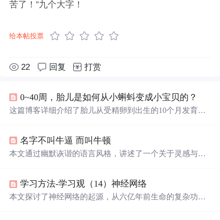
苦了！”九个大字！
给本帖投票
22
回复
打赏
0~40周，胎儿是如何从小蝌蚪变成小宝贝的？
这篇博客详细介绍了胎儿从受精卵到出生的10个月发育过
程。从第一周的受精卵形成，到第四周
心脏
开始生长，再
到第二个月主要器官发育，接着第三个月胎儿开始有面部
名字不叫牛逼 而叫牛顿
表情和手脚活动，直至第十个月胎儿完全成熟，准备好迎
接世界。整个过程中，胎儿的
听力
、味觉、触觉逐渐发
本文通过幽默诙谐的语言风格，讲述了一个关于灵感与创
展，神经系统和身体机能不断成熟，每个阶段都充满了生
造的故事。作者通过虚构的情节，表达了对于创造和灵感
命的
奇迹
。
突然降临的期待。
学习方法-学习观（14）神经网络
本文探讨了神经网络的起源，从六亿年前生命的复杂功能
涌现讲起，深入解析神经网络的学习方式及其对现代学习
的影响。揭示了神经网络如何通过突触可塑性和经验总结