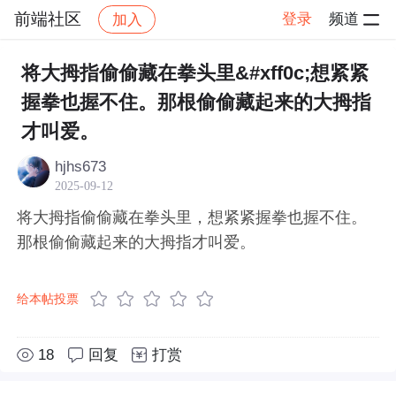
前端社区
登录
频道
加入
帖子详情
社区
前端社区
感慨
将大拇指偷偷藏在拳头里&#xff0c;想紧紧
握拳也握不住。那根偷偷藏起来的大拇指
才叫爱。
hjhs673
2025-09-12
将大拇指偷偷藏在拳头里，想紧紧握拳也握不住。
那根偷偷藏起来的大拇指才叫爱。
给本帖投票
18
回复
打赏