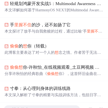
轻规划鸿蒙开发实战5：Multimodal Awareness Kit 智感
本文详解如何基于HarmonyOS NEXT的Multimodal Awarene
ss Kit实现智感
握
姿识别，并驱动UI动态适配单手
大拇指
热
区。通过订阅
握
姿状态变化、解析多模态传感器数据，结
手
里
握
不住
的沙，还不如扬了它
合ArkUI声明式布局实现悬浮中控组件的毫秒级左右横漂
重绘，提升大屏设备单手操作体验。
本文探讨了放手与自我救赎的过程，通过比喻‘手
里
握
不住
的沙’，阐述了面对失去时内心的挣扎与成长。文章深入剖
析了情感与自我价值的关系，以及时间在疗愈过程中的作
偷偷
的
想
你（转载）
用。
此博客主要表达了对一个人的
想
念之情。作者苦于无法用
言语表达
想
念，只能
偷偷
地
想
。既渴望接近对方，又害怕
受伤，还怕伤害到对方。同时，作者试图读懂对方，看到
偷偷
想
你-许秋怡_在线视频观看_土豆网视频
偷偷
了其脆弱善良的一面。
分享许秋怡的经典歌曲《
偷偷
想
你》，这首怀旧金曲在土
豆网上可以在线观看，带领大家重温美好时光。
寸拳：从心理到身体的训练线路
本文深入解析了寸拳的精要与实战训练方法，包括日字冲
拳的技巧、顶点发力的概念以及如何通过训练捕捉发力的
瞬间。文章提供了详细的训练步骤和30天训练计划，旨在