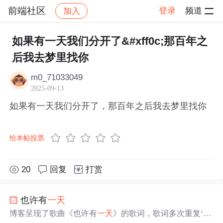
前端社区
登录
频道
加入
帖子详情
社区
前端社区
感慨
如果有一天我们分开了&#xff0c;那百年之
后我去梦里找你
m0_71033049
2025-09-13
如果有一天我们分开了，那百年之后我去梦里找你
给本帖投票
20
回复
打赏
也许有
一天
博客呈现了歌曲《也许有
一天
》的歌词，歌词多次重复‘也