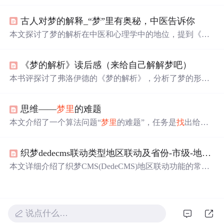
许有
一天
’，表达了可能爱上对方、与对方在一起，也可能
彼此都忘记等情感，还提及若一切过去，不如留点回忆，
古人对梦的解释_“梦”里有奥秘，中医告诉你
等待奇迹等内容。
本文探讨了梦的解析在中医和心理学中的地位，提到《内
经》和弗洛伊德的《梦的解析》作为中西解析梦的重要著
作。中医认为梦与脏腑功能、情志变化有关，而梦能反映
《梦的解析》读后感（来给自己解解梦吧）
和调节心理状态，甚至具有预示疾病的作用。梦的解析有
助于理解心理平衡和身体健康，同时在心理治疗中也有一
本书评探讨了弗洛伊德的《梦的解析》，分析了梦的形
定应用。
成、材料来源及梦与愿望的关系。梦源自现实，反映内心
深处的愿望，有时以伪装形式呈现。梦具有放大感官刺
思维——
梦里
的难题
激、安抚心灵等功能。
本文介绍了一个算法问题“
梦里
的难题”，任务是
找
出给定
数字序列中最短的未出现子序列长度。通过分析发现，关
键在于查
找
序列中由1到K的数构成的全排列次数，从而得
织梦dedecms联动类型地区联动及省份-市级-地区
分
出解答。
本文详细介绍了织梦CMS(DedeCMS)地区联动功能的常见
问题修复方法，包括后台编辑文档时三级地区无法显示、
前台联动地区数据空白等问题，并提供了具体的SQL命令
和文件覆盖步骤，以及省市区
分开
调用的标签示例。
说点什么…