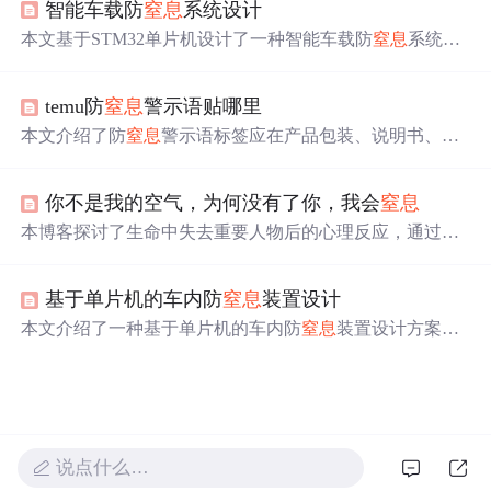
智能车载防
窒息
系统设计
度和人体红外信号，实现自动报警并发送短信通知家长。
本文基于STM32单片机设计了一种智能车载防
窒息
系统，
系统包括氧气浓度检测、温湿度检测、声音检测和光线检
测模块，通过实时监测车内环境参数判断
窒息
风险，并采
temu防
窒息
警示语贴哪里
取相应措施以确保乘客安全。
本文介绍了防
窒息
警示语标签应在产品包装、说明书、销
售点、在线页面和公共场所的显眼位置设置，以确保消费
者在使用过程中注意到潜在风险。强调了安全提示和正确
你不是我的空气，为何没有了你，我会
窒息
使用的重要性。
本博客探讨了生命中失去重要人物后的心理反应，通过细
腻的文字描绘了失去后的孤独、寒冷、
窒息
感，以及如何
面对自我疗愈的过程。章节涵盖了从情感的极端波动到对
基于单片机的车内防
窒息
装置设计
生活的重新审视，最终寻求内心平静的主题。
本文介绍了一种基于单片机的车内防
窒息
装置设计方案，
用于检测车内人员是否存在，并在高温或高二氧化碳环境
下及时发出警报。系统采用STC89C52作为核心控制器，结
合红外、温湿度和CO₂传感器进行多参数监测，具备声光
报警、蓝牙通知及车窗微开等功能，能够有效预防儿童或
宠物被困车内引发的
窒息
事故。
说点什么…