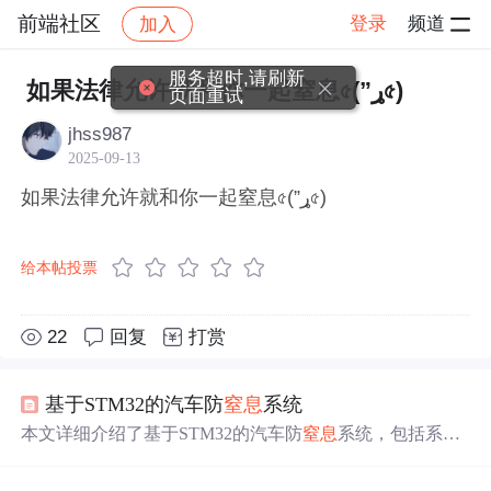
前端社区
登录
频道
加入
帖子详情
社区
前端社区
感慨
服务超时,请刷新
如果法律允许就和你一起窒息৫(”ړ৫)
页面重试
jhss987
2025-09-13
如果法律允许就和你一起窒息৫(”ړ৫)
给本帖投票
22
回复
打赏
基于STM32的汽车防
窒息
系统
本文详细介绍了基于STM32的汽车防
窒息
系统，包括系统
概述、硬件连接、SGP30和GSM模块的使用、步进电机控
制以及主逻辑代码。通过检测车内空气质量、二氧化碳浓