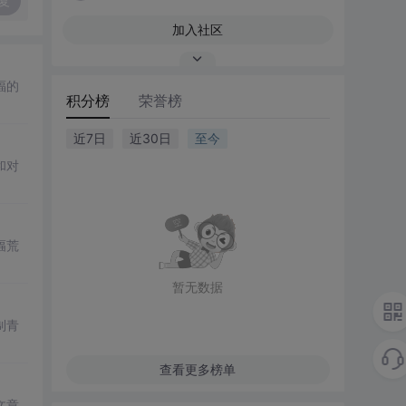
复
加入社区
福的
积分榜
荣誉榜
近7日
近30日
至今
和对
幅荒
暂无数据
制青
查看更多榜单
文章