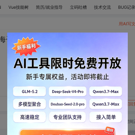
N
Vue技能树
简历/就业指导
立码吐槽
技术交流
BUG记
用AI写
海子
转发到动态
举报
写回
切换为时间