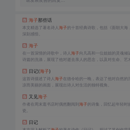
请发表友善的回复…
海子
那些话
本文精选了著名诗人
海子
的十首经典诗歌，包括《面朝大海
深刻感悟。
海子
在一首深情的诗歌中，诗人
海子
向凡高和一位姐姐的灵魂倾
诗篇的洗涤，展现了他对逝去亲人的思念，以及对生命、艺
日记(
海子
)
这首诗描述了诗人
海子
在德令哈的一晚，表达了他对自然的
凉而美丽的画面，展现出诗人对生活的独特视角。
又见
海子
作者在周末逛书店时偶然翻阅到
海子
的诗集，回忆起年轻时
瓷。
日记
本文深入解析了
海子
的著名诗作《日记》，探讨了其创作背