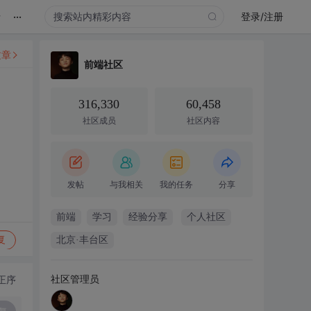
...
录
登录/注册
文章
前端社区
316,330
60,458
社区成员
社区内容
发帖
与我相关
我的任务
分享
前端
学习
经验分享
个人社区
复
北京·丰台区
社区管理员
正序