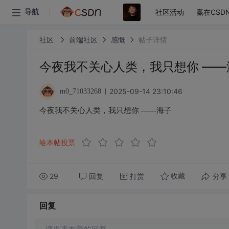
社区活动
赢在CSD
导航
社区
前端社区
感慨
帖子详情
今夜我不关心人类，我只想你 ——
2025-09-14 23:10:46
m0_71033268
今夜我不关心人类，我只想你 ——海子
给本帖投票
29
回复
打赏
分享
收藏
回复