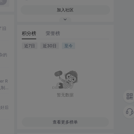
复
加入社区
了旧
积分榜
荣誉榜
近7日
近30日
至今
杂的
r R
机制及
暂无数据
接好后
查看更多榜单
。