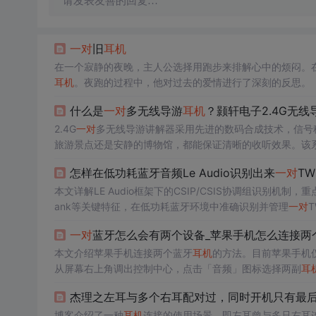
请发表友善的回复…
一对
旧
耳机
在一个寂静的夜晚，主人公选择用跑步来排解心中的烦闷。
耳机
。夜跑的过程中，他对过去的爱情进行了深刻的反思。
什么是
一对
多无线导游
耳机
？颢轩电子2.4G无线
2.4G
一对
多无线导游讲解器采用先进的数码合成技术，信号
旅游景点还是安静的博物馆，都能保证清晰的收听效果。该
怎样在低功耗蓝牙音频Le Audio识别出来
一对
TW
本文详解LE Audio框架下的CSIP/CSIS协调组识别机制，重点阐述如
ank等关键特征，在低功耗蓝牙环境中准确识别并管理
一对
T
多设备连接流程，支撑真无线立体声的标准化同步。
一对
蓝牙怎么会有两个设备_苹果手机怎么连接两
本文介绍苹果手机连接两个蓝牙
耳机
的方法。目前苹果手机仅支
从屏幕右上角调出控制中心，点击「音频」图标选择两副
耳
杰理之左耳与多个右耳配对过，同时开机只有最
博客介绍了一种
耳机
连接的使用场景，即左耳曾与多只右耳