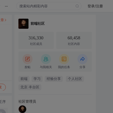
...
录
登录/注册
文章
前端社区
316,330
60,458
社区成员
社区内容
发帖
与我相关
我的任务
分享
前端
学习
经验分享
个人社区
复
北京·丰台区
社区管理员
正序