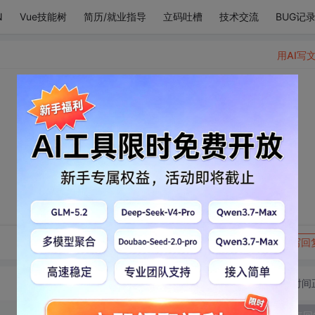
N
Vue技能树
简历/就业指导
立码吐槽
技术交流
BUG记
用AI写
转发到动态
举报
写回
切换为时间