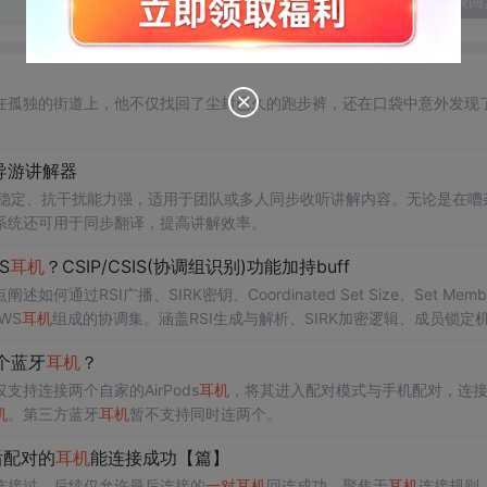
发表回
在孤独的街道上，他不仅找回了尘封已久的跑步裤，还在口袋中意外发现
导游讲解器
稳定、抗干扰能力强，适用于团队或多人同步收听讲解内容。无论是在嘈
系统还可用于同步翻译，提高讲解效率。
S
耳机
？CSIP/CSIS(协调组识别)功能加持buff
何通过RSI广播、SIRK密钥、Coordinated Set Size、Set Membe
WS
耳机
组成的协调集。涵盖RSI生成与解析、SIRK加密逻辑、成员锁定
个蓝牙
耳机
？
持连接两个自家的AirPods
耳机
，将其进入配对模式与手机配对，连
机
。第三方蓝牙
耳机
暂不支持同时连两个。
后配对的
耳机
能连接成功【篇】
连接过，后续仅允许最后连接的
一对
耳机
回连成功，聚焦于
耳机
连接规则