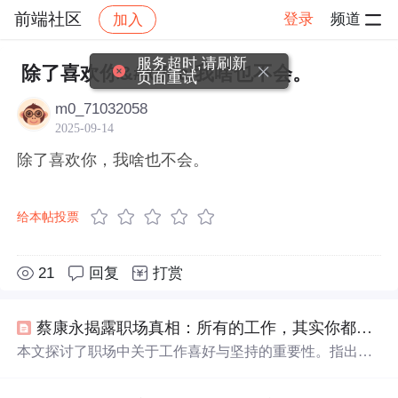
前端社区
登录
频道
加入
帖子详情
社区
前端社区
感慨
服务超时,请刷新
除了喜欢你&#xff0c;我啥也不会。
页面重试
m0_71032058
2025-09-14
除了喜欢你，我啥也不会。
给本帖投票
21
回复
打赏
蔡康永揭露职场真相：所有的工作，其实你都
不会
本文探讨了职场中关于工作喜好与坚持的重要性。指出很
多人对工作的喜爱往往源于表面，真正热爱并擅长的工作
需要时间和经验的积累。文章通过实例说明，无论是频繁