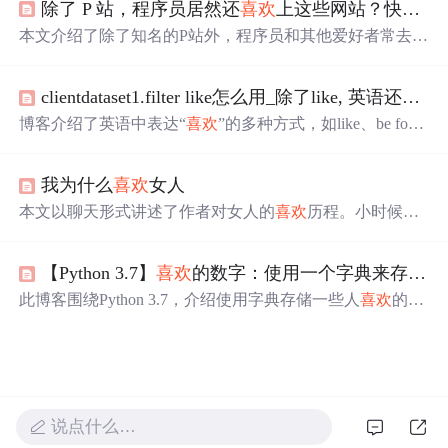
除了 P 站，程序员居然还
喜欢
上这些网站？快来摸鱼呀！
跳槽的年轻小伙还是对工作热情减退的朋友吴月，都反映
了职场人对工作态度的迷茫。强调工作不仅仅是
喜欢
与否
本文介绍了除了知名的P站外，程序员和其他爱好者常去的
的问题，更需要投入和坚持，才能发现工作带来的价值和
二次元网站，如A站（AcFun）、B站（bilibili）、C站（吐
意义。
槽网）、D站（嘀哩嘀哩）、E站、F站、G站、H站、J
clientdataset1.filter like怎么用_除了like, 英语还能这样说“
站、M站（猫耳FM）等，涵盖了弹幕视频、动漫资源、音
图分享等多个领域，是二次元爱好者的乐园。
博客介绍了英语中表达“
喜欢
”的多种方式，如like、be fond
of、adore等，分别阐述了它们的含义、用法及适用场景，
还给出了相应例句，帮助理解不同表达在口语、书面及正
我为什么
喜欢
女人
式或非正式场合的运用。
本文以聊天形式讲述了作者对女人的
喜欢
历程。小时候讨
厌女生，初二时对学习好的女生有了懵懂好感，高中
喜欢
上苹果脸女生，大学与女生打成一片，步入社会后觉得女
【Python 3.7】
喜欢
的数字：使用一个字典来存储一些人
人很实在，可欣赏。
此博客围绕Python 3.7，介绍使用字典存储一些人
喜欢
的数
字。需想出5个人名作为字典的键，每人
喜欢
的一个数字作
为值，最后打印出每个人的名字和
喜欢
的数字。
说点什么…