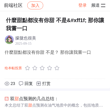
前端社区
登录
频道
加入
帖子详情
社区
前端社区
感慨
什麼甜點都沒有你甜 不是&#xff1f; 那你讓
我嘗一口
朦胧也很美
2025-09-15
什麼甜點都沒有你甜 不是？ 那你讓我嘗一口
给本帖投票
23
回复
打赏
双
甜
点预测的几点总结：
本文总结了双
甜
点预测在油气地质中的概念，包括地质
甜