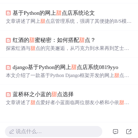
点（富集与易开发）及其对应的物性参数（如孔隙度、渗
透率等），以及工程
甜
点（如脆性指数、压力系数）的评
基于Python的网上
甜
点店系统论文
估方法。通过测井和地震勘探的数据，详细介绍了参数预
测步骤，如孔隙度的反演和含油饱和度的模型预测。最
文章讲述了网上
甜
点店管理系统，强调了其便捷的B/S模
后，文章阐述了如何综合各项参数划分
甜
点区域，以指导
式、丰富的
甜
点选择、用户友好的界面、在线支付和配送
油气田开发决策。
选项，以及个性化推荐。系统提供了管理员和用户功能，
红酒的
甜
蜜秘密：如何搭配
甜
点？
以优化
甜
点销售和消费者体验。
探索红酒与
甜
点的完美邂逅，从巧克力到水果再到芝士
甜
点，每一种搭配都是一场味蕾盛宴。文章分享了如何根据
不同
甜
点选择合适的红酒，以及一些实用的搭配小技巧。
django基于Python的网上
甜
点店系统0819yyo
本文介绍了一款基于Python Django框架开发的网上
甜
点店
系统，该系统支持
甜
点选购、在线支付等功能，并具备良
好的用户体验。系统采用B/S架构，使用MySQL作为数据
蓝桥杯之小蓝的
甜
点选择
库。
文章讲述了
甜
点爱好者小蓝面临两位朋友小桥和小依
甜
点
价格不一的情况，需帮助小蓝决定在控制开支下选择更划
算的
甜
点师。,
说点什么…