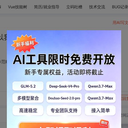
N
Vue技能树
简历/就业指导
立码吐槽
技术交流
BUG记
用AI写
以我把你列进我的菜单范畴里。
单范畴里。
转发到动态
举报
写回
切换为时间