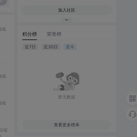
复
加入社区
领域
积分榜
荣誉榜
近7日
近30日
至今
领域
暂无数据
领域
查看更多榜单
。压缩
说