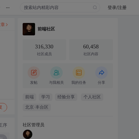
...
录
登录/注册
文章
前端社区
316,330
60,458
社区成员
社区内容
发帖
与我相关
我的任务
分享
前端
学习
经验分享
个人社区
复
北京·丰台区
社区管理员
正序