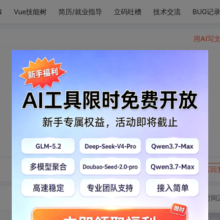
N
Vue技能树
简历/就业指导
立码吐槽
技术交流
BUG记
用AI写
。
转发到动态
举报
写回
切换为时间