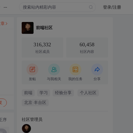
...
录
登录/注册
文章
前端社区
316,332
60,458
社区成员
社区内容
发帖
与我相关
我的任务
分享
前端
学习
经验分享
个人社区
复
北京·丰台区
社区管理员
正序