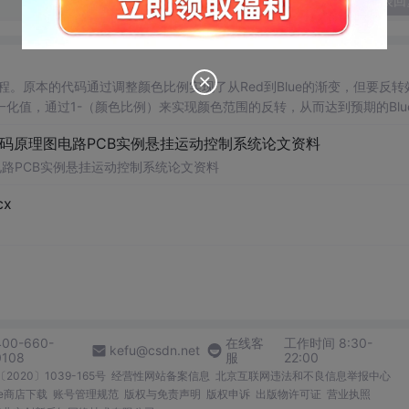
发表回
的过程。原本的代码通过调整颜色比例实现了从Red到Blue的渐变，但要反转
化值，通过1-（颜色比例）来实现颜色范围的反转，从而达到预期的Blu
代码原理图电路PCB实例悬挂运动控制系统论文资料
电路PCB实例悬挂运动控制系统论文资料
x
400-660-
在线客
工作时间 8:30-
kefu@csdn.net
0108
服
22:00
2020〕1039-165号
经营性网站备案信息
北京互联网违法和不良信息举报中心
me商店下载
账号管理规范
版权与免责声明
版权申诉
出版物许可证
营业执照