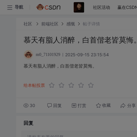
社区活动
赢在CSD
导航
社区
前端社区
感慨
帖子详情
慕天有脂人消醉，白首偕老皆莫悔
2025-09-15 23:15:54
m0_71101929
慕天有脂人消醉，白首偕老皆莫悔。
给本帖投票
30
回复
打赏
分享
收藏
回复