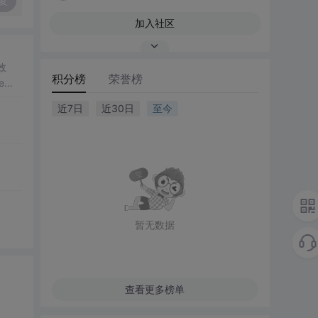
复
加入社区
效
积分榜
荣誉榜
e到R
近7日
近30日
至今
暂无数据
查看更多榜单