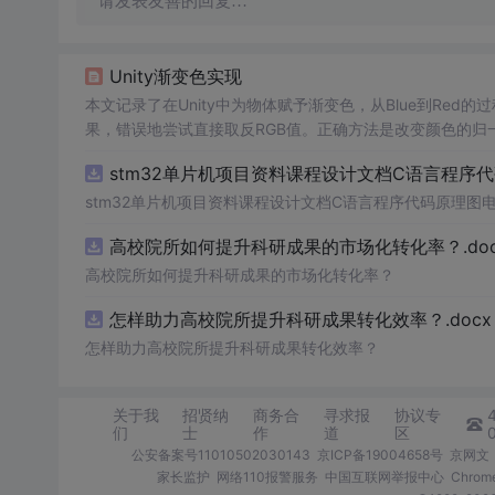
请发表友善的回复…
Unity渐变色实现
本文记录了在Unity中为物体赋予渐变色，从Blue到Red
果，错误地尝试直接取反RGB值。正确方法是改变颜色的归一
ed的云图效果。
stm32单片机项目资料课程设计文档C语言程序
stm32单片机项目资料课程设计文档C语言程序代码原理图
高校院所如何提升科研成果的市场化转化率？.doc
高校院所如何提升科研成果的市场化转化率？
怎样助力高校院所提升科研成果转化效率？.docx
怎样助力高校院所提升科研成果转化效率？
关于我
招贤纳
商务合
寻求报
协议专
们
士
作
道
区
公安备案号11010502030143
京ICP备19004658号
京网文〔
家长监护
网络110报警服务
中国互联网举报中心
Chro