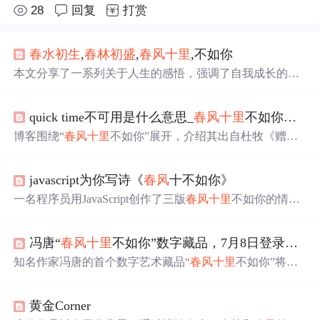
28
回复
打赏
春水
初生
,
春林
初盛
,
春风
十
里
,不如你
本文分享了一系列关于人生的感悟，强调了自我成长的重
要性，并通过励志的话语鼓励读者积极面对生活中的挑
战。
quick time不可用是什么意思_
春风
十
里
不如你，用了什么典故，是什么意思？
博客围绕“
春风
十
里
不如你”展开，介绍其出自杜牧《赠别
二首》之一，后被诗人多有化用，如秦观、姜夔等。还提
到读者对诗句可能有不同联想，最后指出该表述多用于青
javascript为你写诗《
春风
十不如你》
春偶像剧，体现了唐诗宋词对后人的影响力。
一名程序员用JavaScript创作了三版
春风
十
里
不如你的情
诗，展现了从新手到资深的不同编程风格，包括简约版、
抽象封装版和单元测试版。
冯唐“
春风
十
里
不如你”数字藏品，7月8日登录希壤！
知名作家冯唐的首个数字艺术藏品“
春风
十
里
不如你”将于7
月8日在百度希壤商城发售，限量2000份。该藏品采用百度
超级链技术确保唯一性和收藏价值，并能在元宇宙中以多
黄金Corner
模态形式展示。