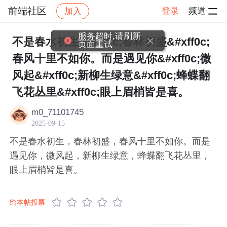
前端社区
登录
频道
加入
帖子详情
社区
前端社区
感慨
服务超时,请刷新
不是春水初生&#xff0c;春林初盛&#xff0c;
页面重试
春风十里不如你。而是遇见你&#xff0c;微
风起&#xff0c;新柳生绿意&#xff0c;蜂蝶翻
飞花丛里&#xff0c;眼上眉梢皆是喜。
m0_71101745
2025-09-15
不是春水初生，春林初盛，春风十里不如你。而是
遇见你，微风起，新柳生绿意，蜂蝶翻飞花丛里，
眼上眉梢皆是喜。
给本帖投票