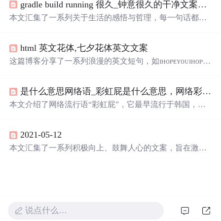
gradle build running 很久_钟意很久的干净文案语录
成为照亮世界的光。
本文汇集了一系列关于生活的感悟与哲理，每一句话都是
对日常琐碎的深刻反思，旨在引导读者更好地理解生活的
真谛，学会如何面对情绪的波动，如何处理人际关系，以
html 英文花体,七夕花体英文文案
及如何寻找生活中的小确幸。
这篇博客分享了一系列浪漫的英文短句，如ɪʜᴏᴘᴇʏᴏᴜɪʜᴏᴘᴇʏ
ᴏᴜᴀʀᴇʜᴇʀᴇғᴏʀᴍᴇ.和ʏᵒᵘᵃʳᵉᵃˢʷᵃʳᵐᵃˢᵗʰᵉˢᵘ$nˢᵉ$tᵍ$l$o𝐰.表达了对爱人
的深深眷恋。这些句子适合用于表达情感，或者作为社交
是什么意思网络语_彩虹屁是什么意思，网络彩虹屁夸人语录大全，彩虹屁是什么梗...
媒体上的文案。文章结尾提醒读者将作者设为星标，不错
过每期更新。
本文介绍了网络流行语“彩虹屁”，它最早流行于韩国，原
指花式吹捧偶像，现形容特别会夸人，也是恋爱男女的必
备技能。还整理了一波“彩虹屁”文案供大家参考。
2021-05-12
本文汇集了一系列积极向上、鼓舞人心的文案，旨在激励
人们保持乐观态度，不断努力向前，相信未来的美好。每
条文案都充满了正能量，适合分享给自己或他人，作为生
活的鼓励和支持。
说点什么…