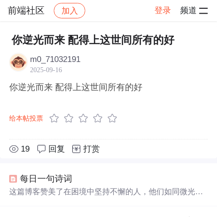
前端社区
登录
频道
加入
帖子详情
社区
前端社区
感慨
你逆光而来 配得上这世间所有的好
m0_71032191
2025-09-16
你逆光而来 配得上这世间所有的好
给本帖投票
19
回复
打赏
每日一句诗词
这篇博客赞美了在困境中坚持不懈的人，他们如同微光，
最终能汇聚成耀眼的光芒。文中提到，每个人都可能经历
黑暗时刻，但只要持续努力，终将收获属于自己的光明，