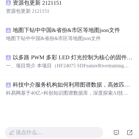
资源包更新 2121151
资源包更新 2121151
地图下钻中中国&省份&市区等地图json文件
地图下钻中中国&省份&市区等地图json文件
以多路 PWM 多彩 LED 灯光控制为核心的固件方案，基于 PADAUK PMS 系列单片机
一、项目简介 本项目（HF24075 SDFeatureRivertraining）
是一套以多路 PWM 多彩 LED 灯光控制为核心的固件方
案，基于 PADAUK PMS 系列单片机。方案对蓝、青、粉
科技中介服务机构如何利用图谱数据，高效匹配供需双方并提升合作成功率？.docx
等多色 LED 进行独立 PWM 调光，实现呼吸、渐变、流水
等细腻灯光效果，并支持按键切换与传感器交互。其 PW
科易网基于40亿+科创知识图谱数据库，深度探索AI技术
M 调光结构清晰，是学习单片机 PWM、色彩混合与灯光
在技术转移、成果转化、技术经纪、知识产权、产业创
算法的理想范例。 核心应用场景： 1. 氛围灯 / 流水灯产品
新、科技招商等垂直领域的多样化应用场景，研究科技创
开发 2. PWM 调光与色彩混合学习 3. 电子类课程设计 / 毕
新领域的AI+数智化解决方案，推动科技创新与产业创新
业设计 4. 灯光艺术与 DIY 项目 适配使用场景：学习练
智能化发展。
手、毕业设计、课程设计、创业售卖、实操实训，突出实
用性与可落地性。 二、硬件核心配置 · 主控芯片：PADAU
说点什么…
K（应广科技）PMS 系列 8 位 OTP 单片机 · 外接外设： -