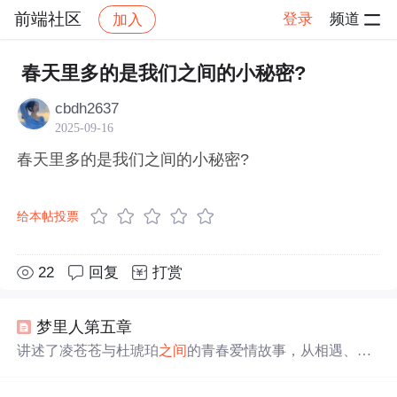
前端社区
登录
频道
加入
帖子详情
社区
前端社区
感慨
春天里多的是我们之间的小秘密?
cbdh2637
2025-09-16
春天里多的是我们之间的小秘密?
给本帖投票
22
回复
打赏
梦里人第五章
讲述了凌苍苍与杜琥珀
之间
的青春爱情故事，从相遇、相
知到因家庭背景和社会现实问题而不得不面对分离的过
程。