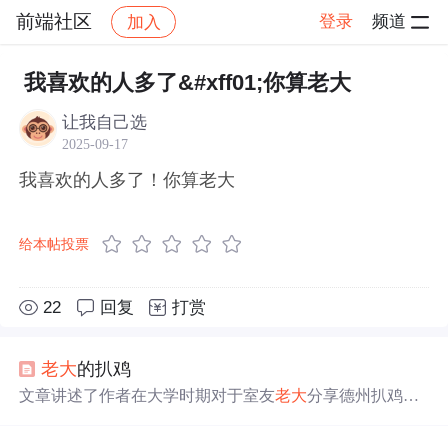
前端社区
登录
频道
加入
帖子详情
社区
前端社区
感慨
我喜欢的人多了&#xff01;你算老大
让我自己选
2025-09-17
我喜欢的人多了！你算老大
给本帖投票
22
回复
打赏
老大
的扒鸡
文章讲述了作者在大学时期对于室友
老大
分享德州扒鸡的
独特记忆，这不仅是食物的诱惑，更是友情的考验和智慧
的体现。文章通过比喻和故事叙述，展现了作者的坚持和