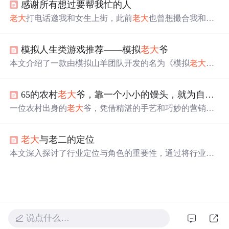
感谢所有想过要帮我忙的人
室友间的情感纽带。
老大
打电话邀我和女生上街，此前
老大
也曾想撮合我和该
女生。我对女生没感觉，因她外表非我
喜欢
类型，且初次
见面她有些行为让我印象不佳。我认为找结婚对象不能牵
模拟人生类游戏推荐——模拟
老大
爷
强，虽想有女友但不想轻率决定，最终拒绝了这次机会。
本文介绍了一款由模拟山羊团队开发的名为《模拟
老大
爷》的游戏，玩家扮演一位被踢出养老院的老人，通过寻
找退休券重返养老院。游戏融合无厘头元素，支持多人联
65的农村
老大
爷，靠一个小小的馒头，就为自己孙子买了一套房！
机，挑战丰富且与场景紧密相关，强调老龄角色的脆弱性
与乐趣。
一位农村出身的
老大
爷，凭借精湛的手艺和巧妙的营销策
略，将普通的馒头生意做得风生水起，甚至在当地购买了
房产。通过免费赠送馒头吸引年轻人，结合会员制度锁定
老大
与老二的定位
客户，
老大
爷成功转型为当地知名的馒头王，月营业额高
达15万。
本文深入探讨了行业定位与角色的重要性，通过将行业
老
大
与老二的营销策略对比，揭示了两者在强调责任与情
感、人群细分与目标定位上的差异。文章进一步阐述了职
场新人在定位自己角色时，应借鉴行业
老大
的智慧，坚守
道德底线，避免恶性竞争，以长远发展为目标。
说点什么…