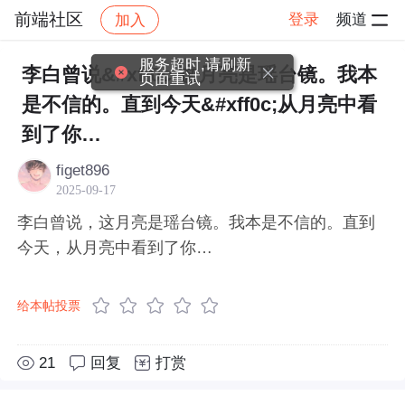
前端社区
登录
频道
加入
帖子详情
社区
前端社区
感慨
服务超时,请刷新
李白曾说&#xff0c;这月亮是瑶台镜。我本
页面重试
是不信的。直到今天&#xff0c;从月亮中看
到了你…
figet896
2025-09-17
李白曾说，这月亮是瑶台镜。我本是不信的。直到
今天，从月亮中看到了你…
给本帖投票
21
回复
打赏