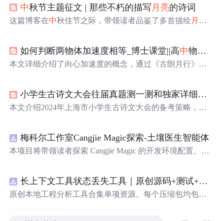
中
秋节主题征文 | 那些不朽的描写
月亮
的诗词
这篇博客在
中
秋佳节之际，带领读者品鉴了多首描绘
月亮
的诗词，包括
李白
的《静夜思》、张九龄的《望月怀远》
等，展现了古人对月的深深情思与无尽想象。同时，文章
如何判断两物体加速度相等_博士课堂||高
中
物理：6.3 向心加速度
也表达了对读者的节日祝福。
本文详细介绍了向心加速度的概念，通过《古朗月行》诗
句引入，阐述了孩子对
月亮
认知的变化，并以此比喻对物
理知识的深入理解。文章讲解了匀速圆周运动
中
向心加速
小学生古诗文大会往届真题测一测和独家详细解析（题目来自官方）
度的方向始终指向圆心，大小与线速度、角速度和半径的
关系，并通过例题和视频资源帮助读者理解和应用向心加
本文介绍2024年上海市小学生古诗文大会的备考策略，包
速度公式。同时，提供了多个习题供读者练习，巩固所学
括主办方发布的往期真题测验，重点难点解析，以及备考
知识。
资源的整理，旨在帮助家长和孩子提前准备并提高比赛成
梅科尔工作室Cangjie Magic探索-土壤医生智能体
绩。,
本项目将带领读者探索 Cangjie Magic 的开发环境配置、智
能体构建方法，并通过土壤医生智能体这一实际应用案
例，展示其在农业领域的强大潜力。
长上下文工具状态丢失工具｜原创源码+测试+离线报告
原创本地工程分析工具合集单项资源。每个压缩包均包含
完整 JavaScript/Node.js 源码、3 项自动化测试、可复现合
成示例、离线 HTML/JSON/SVG 报告、1080×720 真实运