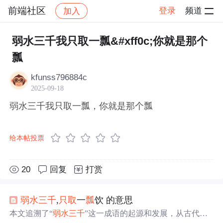
前端社区
登录
频道
加入
帖子详情
社区
前端社区
感慨
弱水三千我只取一瓢&#xff0c;你就是那个
瓢
kfunss796884c
2025-09-18
弱水三千我只取一瓢，你就是那个瓢
给本帖投票
20
回复
打赏
弱水三千
,
只取
一
瓢
饮 的意思
本文追溯了“
弱水三千
”这一成语的起源和发展，从古代文