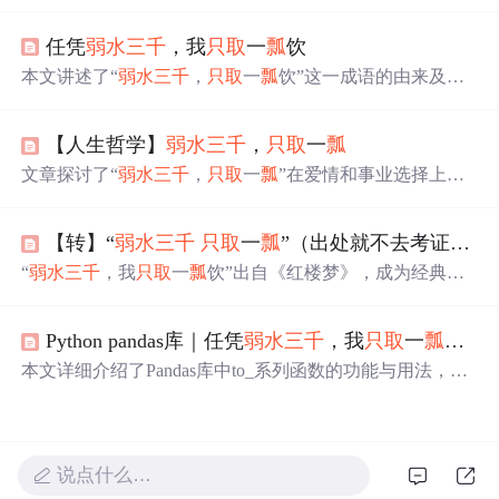
献中的地理含义，到后来比喻爱情专一的转变，详细解析
了其在《红楼梦》等经典文学作品中的运用。
任凭
弱水三千
，我
只取
一
瓢
饮
本文讲述了“
弱水三千
，
只取
一
瓢
饮”这一成语的由来及其
在《红楼梦》中的运用，并介绍了其背后的文化含义及发
展过程。
【人生哲学】
弱水三千
，
只取
一
瓢
文章探讨了“
弱水三千
，
只取
一
瓢
”在爱情和事业选择上的
含义，提醒人们专注有价值之事。还提及赚钱与追女友的
抉择难题，给出判断女生是否为一生伴侣的多方面因素，
【转】“
弱水三千
只取
一
瓢
”（出处就不去考证了）
最后指出ChatGPT是21世纪重大发明之一。
“
弱水三千
，我
只取
一
瓢
饮”出自《红楼梦》，成为经典的
爱情誓言。从古至今，这句话被广泛引用，象征着对爱情
忠贞不渝的态度。
Python pandas库｜任凭
弱水三千
，我
只取
一
瓢
饮（7
本文详细介绍了Pandas库中to_系列函数的功能与用法，包
括to_numpy、to_parquet、to_period等22个函数。这些函数
用于将DataFrame转换为不同格式的数据，如NumPy数组、
Parquet文件、周期索引等。
说点什么…