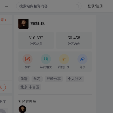
...
录
登录/注册
文章
前端社区
316,332
60,458
社区成员
社区内容
发帖
与我相关
我的任务
分享
前端
学习
经验分享
个人社区
复
北京·丰台区
社区管理员
正序