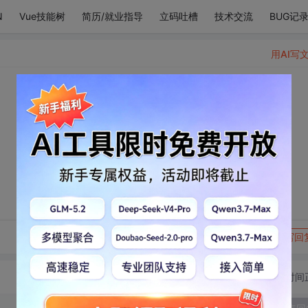
N
Vue技能树
简历/就业指导
立码吐槽
技术交流
BUG记
用AI写
转发到动态
举报
写回
切换为时间