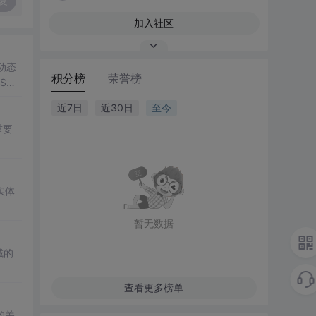
复
加入社区
S动态
积分榜
荣誉榜
S渲
近7日
近30日
至今
重要
实体
暂无数据
域的
查看更多榜单
的关