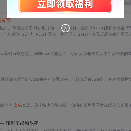
发表回
当成
宝
 的区别。作者分享了初次使用 Splash 的误解，指出 Splash 能有效渲染J
括发送 GET 和 POST 请求，并强调了 Splash 在无反爬策略但需要J
ase薪资而非总包，强调Base的稳定性、涨薪潜力和作为基本生活来源的
程，并详细介绍了EFCore的基本使用方法，包括安装NuGet包、创建数据库
UUID
当成
首选。虽未给出详细内容，但核心聚焦于两者在信息技术领
— 聊聊早起和熬夜
点，涉及个人生活习惯、城市夜生活观察、身体健康关注及工作与创造力