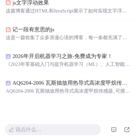
js文字浮动效果
这篇博客通过HTML和JavaScript展示了如何实现文字浮动
的效果。作者利用CSS设置元素的绝对定位，JavaScript则
用来随机生成文字的初始位置和透明度变化，营造出文字
记一段有意思的js
在页面上随机飘动的视觉效果。此外，文中还包含了对CS
S样式和JavaScript事件监听的运用，增加了互动性和趣味
这是一篇收集了众多浪漫心语的博客，每一条都充满了甜
性。
蜜和温情，表达了作者对某人的深深喜爱。从星辰大海到
日常生活，从诗词歌赋到甜蜜日常，字里行间透露出对你
2026年开启机器学习之旅-免费成为专家！
的独特情感，仿佛每个瞬间都因你而闪耀。这些话语如同
繁星，照亮了平凡的日子，让人感受到爱的力量和美好。
《2023年零基础入门与提升机器学习（ML）、人工智能
（AI）的全指南，涵盖最新动态与前沿技术！》
AQ6204-2006 瓦斯抽放用热导式高浓度甲烷传感器-可搜索.pdf
AQ6204-2006 瓦斯抽放用热导式高浓度甲烷传感器_可搜
索.pdf
说点什么…