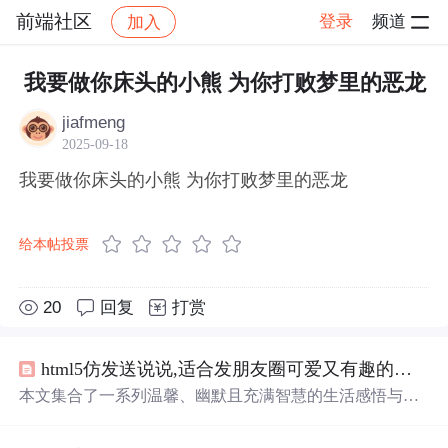
前端社区
登录
频道
加入
帖子详情
社区
前端社区
感慨
我要做你床头的小熊 为你打败梦里的恶龙
jiafmeng
2025-09-18
我要做你床头的小熊 为你打败梦里的恶龙
给本帖投票
20
回复
打赏
html5仿发送说说,适合发朋友圈可爱又有趣的说说 朋友圈必备秒赞文案
本文集合了一系列温馨、幽默且充满智慧的生活感悟与心
情表达，包括对待生活的态度、自我调侃及对未来的美好
期许等内容。