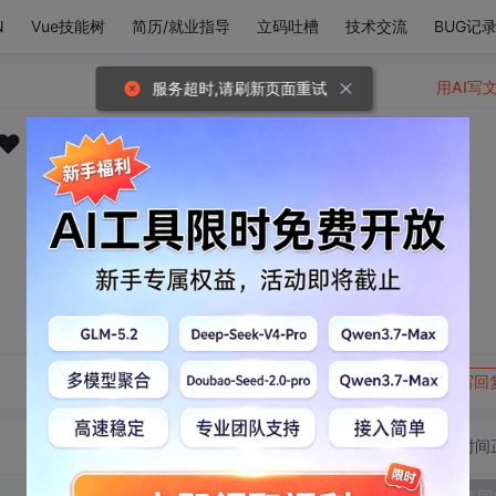
N
Vue技能树
简历/就业指导
立码吐槽
技术交流
BUG记
用AI写
服务超时,请刷新页面重试
️
转发到动态
举报
写回
切换为时间