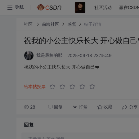
社区活动
赢在CSD
导航
社区
前端社区
感慨
帖子详情
祝我的小公主快乐长大 开心做自己❤
2025-09-18 23:15:49
我是最棒的耶
祝我的小公主快乐长大 开心做自己❤️
给本帖投票
28
回复
打赏
分享
收藏
回复