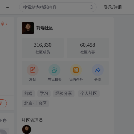
...
录
登录/注册
文章
前端社区
316,330
60,458
社区成员
社区内容
发帖
与我相关
我的任务
分享
前端
学习
经验分享
个人社区
复
北京·丰台区
社区管理员
正序