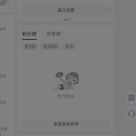
复
加入社区
领域
积分榜
荣誉榜
近7日
近30日
至今
领域
暂无数据
领域
查看更多榜单
。压缩
说