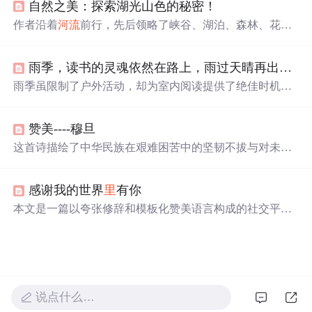
自然之美：探索湖光山色的秘密！
责任，以及每个事物的独特价值。通过小王子与其他星球
居民的相遇，批判了成人的盲目与疏离，提醒我们保持对
作者沿着
河流
前行，先后领略了峡谷、湖泊、森林、花园
世界的好奇和理解。
等自然景观，经历了夕阳、暴风雨和雨后彩虹。此次旅行
是心灵的洗礼，让人感受到自然之美不仅在于外在，更能
雨季，读书的灵魂依然在路上，雨过天晴再出发！
带来内心平静与力量，呼吁人们珍惜环境。
雨季虽限制了户外活动，却为室内阅读提供了绝佳时机。
在雨声伴奏下，阅读成为一种心灵上的远行，让想象力带
你穿越
山川
峡谷。纸质书的触感和有声书的韵律，都是电
赞美----穆旦
子设备无法替代的阅读体验。书架上的旅行文学和历史地
图册，更是激发了对远方的向往。雨天，不妨让灵魂在书
这首诗描绘了中华民族在艰难困苦中的坚韧不拔与对未来
海中自由翱翔。
的无限希望，通过描绘
山川
、村庄、人民的生活场景，展
现了历史的厚重与民族精神的传承。
感谢我的世界
里
有你
本文是一篇以夸张修辞和模板化赞美语言构成的社交平台
引流文案，旨在通过情感渲染与高频正向话术刺激用户关
注行为。内容缺乏实质性信息，核心策略聚焦于人设塑
造、情绪唤起与行动号召，典型体现低质流量文案的文本
特征，涉及文案设计、用户心理、传播效果等信息技术相
关传播机制。
说点什么…