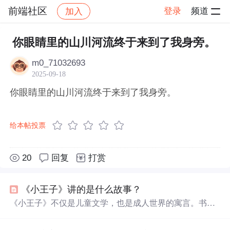
前端社区
登录
频道
加入
帖子详情
社区
前端社区
感慨
你眼睛里的山川河流终于来到了我身旁。
m0_71032693
2025-09-18
你眼睛里的山川河流终于来到了我身旁。
给本帖投票
20
回复
打赏
《小王子》讲的是什么故事？
《小王子》不仅是儿童文学，也是成人世界的寓言。书中
强调用心感知而非只依赖
眼睛
，揭示了生活中真正重要的
往往是无形的。小王子与玫瑰、狐狸的故事教给我们爱与