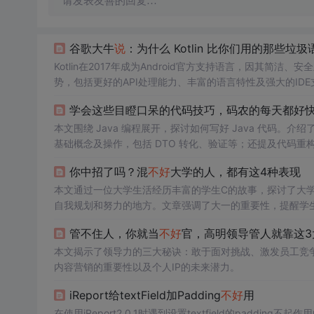
请发表友善的回复…
谷歌大牛
说
：为什么 Kotlin 比你们用的那些垃
Kotlin在2017年成为Android官方支持语言，因其简洁、
势，包括更好的API处理能力、丰富的语言特性及强大的IDE
学会这些目瞪口呆的代码技巧，码农的每天都好快
本文围绕 Java 编程展开，探讨如何写好 Java 代码。介绍了开发工
基础概念及操作，包括 DTO 转化、验证等；还提及代码
你中招了吗？混
不好
大学的人，都有这4种表现
本文通过一位大学生活经历丰富的学生C的故事，探讨了大
自我规划和努力的地方。文章强调了大一的重要性，提醒学
进心等问题。文章最后鼓励学生要有目标和上进心，不断探
管不住人，你就当
不好
官，高明领导管人就靠这3
本文揭示了领导力的三大秘诀：敢于面对挑战、激发员工竞
内容营销的重要性以及个人IP的未来潜力。
iReport给textField加Padding
不好
用
在使用iReport2.0.1时遇到设置textfield的padding