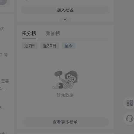
复
加入社区
的优
积分榜
荣誉榜
近7日
近30日
至今
O 等
是需要
乏上
暂无数据
略、
查看更多榜单
ght