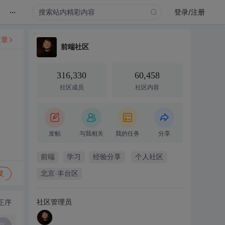
...
录
登录/注册
文章
前端社区
316,330
60,458
社区成员
社区内容
发帖
与我相关
我的任务
分享
前端
学习
经验分享
个人社区
复
北京·丰台区
社区管理员
正序