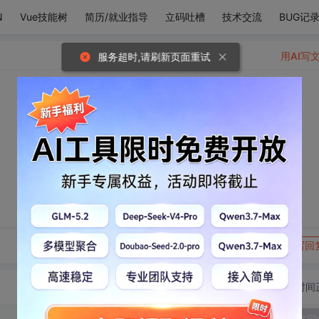
N
Vue技能树
简历/就业指导
立码吐槽
技术交流
BUG记
用AI写
服务超时,请刷新页面重试
转发到动态
举报
写回
切换为时间