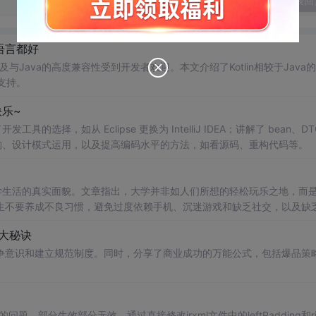
发表回
圾语言都好
安全及与Java的高度兼容性受到开发者欢迎。本文介绍了Kotlin相较于Java
支持。
乐~
具的选择，如从 Eclipse 更换为 IntelliJ IDEA；讲解了 bean、DT
重构、设计模式运用，以及提高编码水平的方法，如看源码、重构代码等。
学生活的真实面貌。文章指出，大学并非如人们所想的轻松玩乐之地，而
生不要养成不良习惯，避免过度依赖手机、沉迷游戏和缺乏社交，以及缺
索和努力。
大秘诀
争意识和建立规范制度。同时，分享了商业成功的万能公式，包括爆品策
不起作用的问题，部分生效部分无效。通过直接修改jrxml文件中的leftPadding和ri