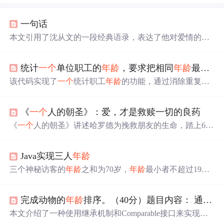
一句话
本文引用了沈从文的一段经典语录，表达了他对爱情的独
特见解：走过许多
地方
的
桥
，
看过
许多
地方
的
云
，
喝过
许
多
地方
的
酒
，却只
爱过
一个
正当
好
年龄
的女子，以及对爱
统计
一个
单位职工的
年龄
，要求把相同
年龄
最多的那个
情的承诺——执子之手，与子偕老。
该代码实现了
一个
统计职工
年龄
的功能，通过消除重复的
年龄
来找出出现
次数
最多的
年龄
，并输出这些
年龄
及其对
应的出现
次数
。示例数据包含多个
年龄
群体，经过处理
《
一个
人的朝圣》：爱，才是救赎一切的良药
后，程序会显示最多人数的
年龄
及其人数。
《
一个
人的朝圣》讲述哈罗德为挽救朋友的生命，踏上627
英里的徒步之旅。这一路上，他面对自我，寻找救赎，最
终重拾与妻子的爱情。这是一次身心的朝圣，也是对生活
Java实现三人
年龄
意义的深刻反思。
三个神秘访客的
年龄
之和为70岁，
年龄
最小者不超过19
岁，且
年龄
乘积最大。通过算法求解这一数学谜题，揭示
了访客的真实
年龄
组合。
完成动物的
年龄
排序。（40分）题目内容： 通常来说动物的物理
本文介绍了一种使用继承机制和Comparable接口来实现狗
和猫等动物的生理
年龄
排序的算法。通过将动物
年龄
映射