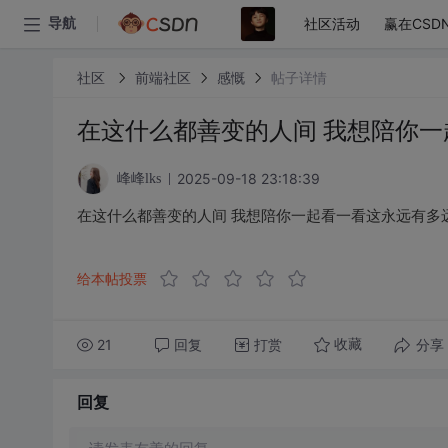
社区活动
赢在CSD
导航
社区
前端社区
感慨
帖子详情
在这什么都善变的人间 我想陪你
2025-09-18 23:18:39
峰峰lks
在这什么都善变的人间 我想陪你一起看一看这永远有多
给本帖投票
21
回复
打赏
分享
收藏
回复