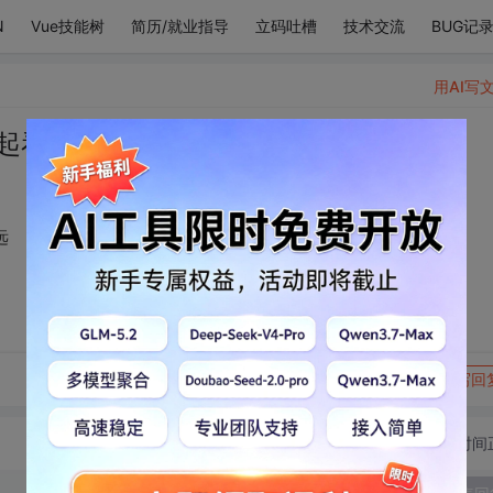
N
Vue技能树
简历/就业指导
立码吐槽
技术交流
BUG记
用AI写
一起看一看这永远有多远
远
转发到动态
举报
写回
切换为时间