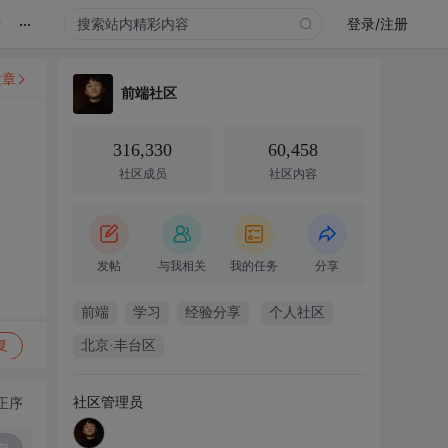
...
录
登录/注册
文章
前端社区
316,330
60,458
社区成员
社区内容
发帖
与我相关
我的任务
分享
前端
学习
经验分享
个人社区
复
北京·丰台区
社区管理员
正序