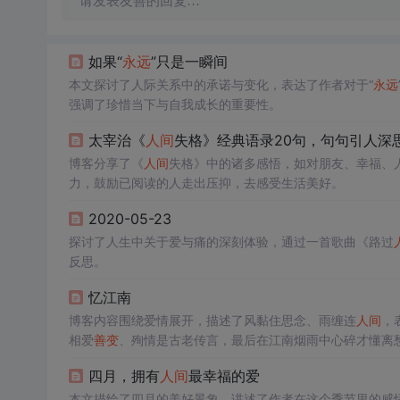
请发表友善的回复…
如果“
永远
”只是一瞬间
本文探讨了人际关系中的承诺与变化，表达了作者对于“
永远
强调了珍惜当下与自我成长的重要性。
太宰治《
人间
失格》经典语录20句，句句引人深
博客分享了《
人间
失格》中的诸多感悟，如对朋友、幸福、
力，鼓励已阅读的人走出压抑，去感受生活美好。
2020-05-23
探讨了人生中关于爱与痛的深刻体验，通过一首歌曲《路过
反思。
忆江南
博客内容围绕爱情展开，描述了风黏住思念、雨缠连
人间
，
相爱
善变
、殉情是古老传言，最后在江南烟雨中心碎才懂离
四月，拥有
人间
最幸福的爱
本文描绘了四月的美好景象，讲述了作者在这个季节里的感