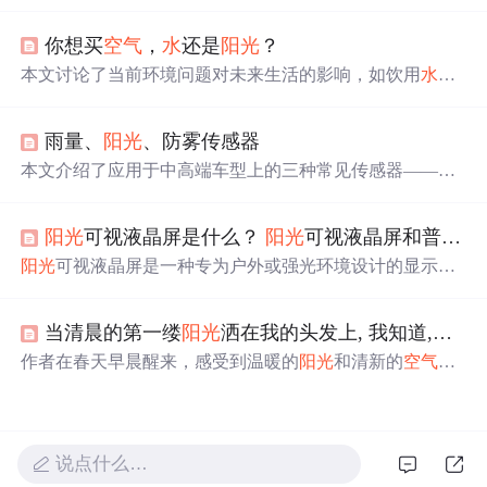
重要性，并指出了缺乏矿物质或矿物质不平衡的饮用
水
可
能带来的健康风险。同时，文章提出了健康饮用
水
的标
你想买
空气
，
水
还是
阳光
？
准。
本文讨论了当前环境问题对未来生活的影响，如饮用
水
质
量下降、
空气
污染等，并提到了植树造林的重要性及城市
鼓励购买汽车的现状。
雨量、
阳光
、防雾传感器
本文介绍了应用于中高端车型上的三种常见传感器——雨
量传感器、
阳光
传感器和防雾传感器的技术原理及应用。
雨量传感器通过红外全反射原理监测雨
水
，
阳光
传感器控
阳光
可视液晶屏是什么？
阳光
可视液晶屏和普通液晶屏的区别
制自动大灯系统，防雾传感器则依据露点和湿度实现智能
除雾。
阳光
可视液晶屏是一种专为户外或强光环境设计的显示
屏，通过增加对比度和采用特殊技术提高在
阳光
下的可读
性。这包括高亮TFTLCD、半透射型TFTLCD以及表面处
当清晨的第一缕
阳光
洒在我的头发上, 我知道,一个崭新的太阳升起来了
理如防反射和防眩光，以增强显示效果。光学粘合技术也
能提升屏幕的清晰度和触摸性能。此类屏幕适用于需要在
作者在春天早晨醒来，感受到温暖的
阳光
和清新的
空气
，
户外使用的设备，如工业显示器和移动设备。
发现了大自然的
生命
力。枯树发芽象征着希望与重生，激
励作者面对生活的挑战。
说点什么…