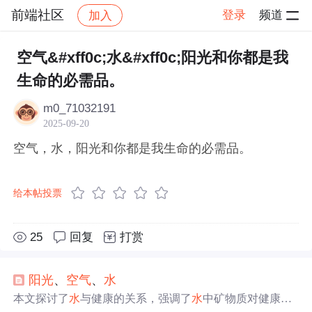
前端社区
登录
频道
加入
帖子详情
社区
前端社区
感慨
空气&#xff0c;水&#xff0c;阳光和你都是我
生命的必需品。
m0_71032191
2025-09-20
空气，水，阳光和你都是我生命的必需品。
给本帖投票
25
回复
打赏
阳光
、
空气
、
水
本文探讨了
水
与健康的关系，强调了
水
中矿物质对健康的