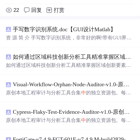
22
回复
打赏
手写数字识别系统.doc【GUI设计Matlab】
资 源 简 介 手写数字识别系统，非常好的啊!带有GUI界
面，使用方便! 详 情 说 明 用这个手写数字识别系统，你可
以轻松地识别手写数字。这个系统不仅功能强大，而且还
如何通过区域科技创新分析工具精准掌握区域创新要素分布与产业链融合现状？.docx
带有直观的图形用户界面（GUI），非常容易使用。你只
需要将手写数字输入系统，它将立即给出准确的识别结
如何通过区域科技创新分析工具精准掌握区域创新要素分
果。这个系统可以在各种场景
中
使用，无论是学校、工作
布与产业链融合现状？
还是日常生活，都能为你提供快速和准确的识别服务。它
是一个非常方便和实用的工具，你一定会喜欢它的！
Visual-Workflow-Orphan-Node-Auditor-v1.0-原创源码与文档.zip
原创本地工程审计与分析工具合集
中
的独立资源包。每个
ZIP包含完整源码、3项自动化测试、可复现合成示例、离
线HTML、JSON与SVG报告、1080×720真实运行效果图、
Cypress-Flaky-Test-Evidence-Auditor-v1.0-原创源码与文档.zip
README、运行说明、功能清单、MIT License及原创与授
权声明。解压后进入project目录，执行npm test验证算法，
原创本地工程审计与分析工具合集
中
的独立资源包。每个
执行npm run report生成报告，也可通过本地静态服务器打
ZIP包含完整源码、3项自动化测试、可复现合成示例、离
开网页。运行时零第三方依赖，不包含热点产品或开源项
线HTML、JSON与SVG报告、1080×720真实运行效果图、
目源码、Logo、官方截图、论文、生产日志或其他受限素
FortiGate-v7.4.9-FGT-601E-v7.4.9.M-build2829-FORTINET.out
README、运行说明、功能清单、MIT License及原创与授