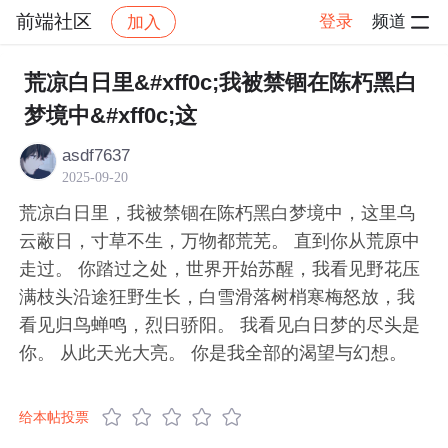
前端社区
登录
频道
加入
帖子详情
社区
前端社区
感慨
荒凉白日里&#xff0c;我被禁锢在陈朽黑白
梦境中&#xff0c;这
asdf7637
2025-09-20
荒凉白日里，我被禁锢在陈朽黑白梦境中，这里乌
云蔽日，寸草不生，万物都荒芜。 直到你从荒原中
走过。 你踏过之处，世界开始苏醒，我看见野花压
满枝头沿途狂野生长，白雪滑落树梢寒梅怒放，我
看见归鸟蝉鸣，烈日骄阳。 我看见白日梦的尽头是
你。 从此天光大亮。 你是我全部的渴望与幻想。
给本帖投票