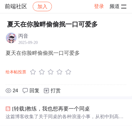
前端社区
登录
频道
加入
帖子详情
社区
前端社区
感慨
夏天在你脸畔偷偷抿一口可爱多
丙音
2025-09-20
夏天在你脸畔偷偷抿一口可爱多
给本帖投票
24
回复
打赏
[转载]教练，我也想再要一个同桌
这篇博客收集了关于同桌的各种浪漫小事，从初中到高
中，包括共同的恶作剧、互相帮助、分享零食、互相鼓励
等，记录了青春时期的纯真友谊和温暖瞬间。