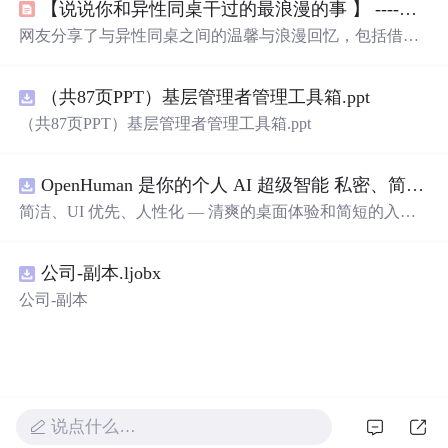
【说说你和异性同桌干过的最浪漫的事 】 ----看到第176楼就突然沉默了....（节选自百度DotA吧）...
网友分享了与异性同桌之间的温馨与浪漫回忆，包括借肩
膀、捂手、一起学习等小事，这些简单却珍贵的记忆构成
了青春的美好片段。
（共87页PPT）基层管理者管理工具箱.ppt
（共87页PPT）基层管理者管理工具箱.ppt
OpenHuman 是你的个人 AI 超级智能 私密、简洁、极其强大
简洁、UI 优先、人性化 — 清爽的桌面体验和简短的入门
流程让你从安装到拥有一个可用的智能体仅需几次点击
——无需先配置，无需终端。智能体有一张脸：一个桌面
公司-副本.ljobx
吉祥物，会说话、能感知周围环境、可作为真实参与者加
入你的 Google Meet 会议、跨周记住你，即使你停止输入
公司-副本
后仍在后台持续思考。
说点什么…