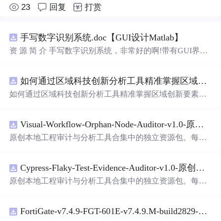
23
回复
打赏
手写数字识别系统.doc【GUI设计Matlab】
资 源 简 介 手写数字识别系统，非常好的啊!带有GUI界
面，使用方便! 详 情 说 明 用这个手写数字识别系统，你可
以轻松地识别手写数字。这个系统不仅功能强大，而且还
如何通过区域科技创新分析工具精准掌握区域创新要素分布与产业链融合现状？.docx
带有直观的图形用户界面（GUI），非常容易使用。你只
需要将手写数字输入系统，它将立即给出准确的识别结
如何通过区域科技创新分析工具精准掌握区域创新要素分
果。这个系统可以在各种场景中使用，无论是学校、工作
布与产业链融合现状？
还是日常生活，都能为你提供快速和准确的识别服务。它
是一个非常方便和实用的工具，你一定会喜欢它的！
Visual-Workflow-Orphan-Node-Auditor-v1.0-原创源码与文档.zip
原创本地工程审计与分析工具合集中的独立资源包。每个
ZIP包含完整源码、3项自动化测试、可复现合成示例、离
线HTML、JSON与SVG报告、1080×720真实运行效果图、
Cypress-Flaky-Test-Evidence-Auditor-v1.0-原创源码与文档.zip
README、运行说明、功能清单、MIT License及原创与授
权声明。解压后进入project目录，执行npm test验证算法，
原创本地工程审计与分析工具合集中的独立资源包。每个
执行npm run report生成报告，也可通过本地静态服务器打
ZIP包含完整源码、3项自动化测试、可复现合成示例、离
开网页。运行时零第三方依赖，不包含热点产品或开源项
线HTML、JSON与SVG报告、1080×720真实运行效果图、
目源码、Logo、官方截图、论文、生产日志或其他受限素
FortiGate-v7.4.9-FGT-601E-v7.4.9.M-build2829-FORTINET.out
README、运行说明、功能清单、MIT License及原创与授
材。适合前端开发、AI应用工程、测试审计和课程实践。