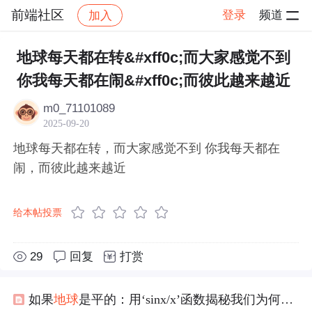
前端社区
登录
频道
加入
帖子详情
社区
前端社区
感慨
地球每天都在转&#xff0c;而大家感觉不到
你我每天都在闹&#xff0c;而彼此越来越近
m0_71101089
2025-09-20
地球每天都在转，而大家感觉不到 你我每天都在
闹，而彼此越来越近
给本帖投票
29
回复
打赏
如果
地球
是平的：用‘sinx/x’函数揭秘我们为何
感觉