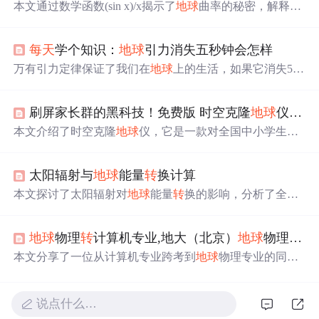
本文通过数学函数(sin x)/x揭示了
地球
曲率的秘密，解释了
为何人类在日常尺度下难以感知
地球
的曲率。文章结合微
积分和三角学原理，展示了从平面几何到球面几何的
转
变
每天
学个知识：
地球
引力消失五秒钟会怎样
过程，并探讨了该函数在现代测量技术、天文观测等领域
的实际应用。
万有引力定律保证了我们在
地球
上的生活，如果它消失5
秒，所有物体将失重飘浮，因
地球
自
转
而高速移动。空
气、水和大气层会离开
地球
，生命无法存活，气压变化会
刷屏家长群的黑科技！免费版 时空克隆
地球
仪：把 3D 卫星
导致内耳破裂，水分子分解，生命瞬间终结。
本文介绍了时空克隆
地球
仪，它是一款对全国中小学生免
费开放的Windows桌面版软件。学生们可用它在电脑课、
地理课等课程中直观学习地理知识，还能进行
地球
探险比
太阳辐射与
地球
能量
转
换计算
赛。该软件能将课本知识立体呈现，帮助学生理解和记
忆，还能培养学生探索世界的兴趣和科学眼光。
本文探讨了太阳辐射对
地球
能量
转
换的影响，分析了全球
电能消耗和人类每日能量需求，通过计算得出太阳每秒照
射到
地球
的能量相当于500万吨煤。尽管
地球
接收的太阳能
地球
物理
转
计算机专业,地大（北京）
地球
物理与信息技术学院跨考经验
仅占太阳总辐射的极小部分，但足以满足全球能源需求约4
3年。文中还提到了太阳能如何
转
化为风能、水能等可再生
本文分享了一位从计算机专业跨考到
地球
物理专业的同学
能源，并指出
地球
上的化石燃料本质上也是太阳能的
转
化
的备考经历，详细介绍了他在数学、专业课、英语和政治
形式。
方面的复习策略及心得。
说点什么…