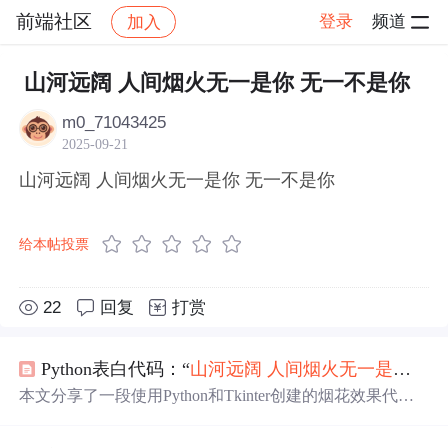
前端社区
登录
频道
加入
帖子详情
社区
前端社区
感慨
山河远阔 人间烟火无一是你 无一不是你
m0_71043425
2025-09-21
山河远阔 人间烟火无一是你 无一不是你
给本帖投票
22
回复
打赏
Python表白代码：“
山河
远阔
人间烟火
无一是
你
无
本文分享了一段使用Python和Tkinter创建的烟花效果代
码，结合动人的烟花文案，适合作为表白小项目。文章介
绍了环境安装、素材选择和代码实现，并展示了多组烟花