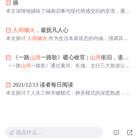
摘
效果和深情的烟花文案。
本文深情地描绘了城南旧事与现代情感交织的意境，通过
诗意的语言表达了对过去的怀念与对未来的憧憬，以及在
广阔
山河
与
人间烟火
中寻找自我与爱情的真谛。
人间烟火
，最抚凡人心
本文探讨‘
人间烟火
’作为生活本真状态的内涵，强调其在
平凡日常中体现的安全感、归属感与情感联结，并结合程
序员群体常面临的焦虑与疏离，反思技术工作背景下回归
《一路
山河
一路歌》暖心收官 |
山河
依旧，道路常新
生活质感的重要性。文中指出烟火气即具象可感的真实存
在——饮食、亲情、邻里、微小善意等，是抵御异化、锚
《一路
山河
一路歌》通过黄河、长城、太行三大旅游公
定自我价值的重要力量。
路，串联山西历史文化景观，展现三晋大地的文明脉络与
人文风情。节目融合实地探访与沉浸体验，让观众深入理
2021/12/13 读者每日阅读
解传统建筑、非遗技艺与地域精神，推动文化旅游深度融
合。
本文探讨了人生三种关键模式：静音模式的深思熟虑，游
戏模式的主动选择与目标导向，以及飞行模式的自我反
思。通过
山河
烟火与各自安好的主题，展现了人生阶段性
的变化和智慧成长。
说点什么…