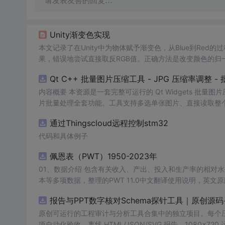
请发表友善的回复…
Unity渐变色实现
本文记录了在Unity中为物体赋予渐变色，从Blue到Red
果，错误地尝试直接取反RGB值。正确方法是改变颜色的归一
ed的云图效果。
Qt C++ 批量图片压缩工具 - JPG 压缩率调整
内容概要 本资源是一套完整可运行的 Qt Widgets 批量
片批量处理全套功能。工具支持多选单张图片、直接读取整个文件
区间压缩质量，自带锁定宽高比防拉伸变形功能；批量处理
通过Thingscloud远程控制stm32
示压缩效果。 适用人群 Qt/C++ 零基础初学者，学习 QI
设计、自媒体从业者； 想要学习图片缩放、JPG 压缩、本
代码和具体例子
片体积节省上传流量； 摄影、设计批量统一图片尺寸，批量轻量化相
佩恩表（PWT）1950-2023年
QImage 缩放保存、QSlider 参数联动、批量循环界面
式导入图片：手动多选单张图片 / 一键读取整个文件夹全部
01、数据介绍 包含有关收入、产出、投入和生产率的相对水平信息，涵盖1950-2023年各国GDP、汇率、TFP、CPI指数、人口、人力资
块调节 JPG 压缩质量 0~100，平衡图片清晰度与文件
理进度，循环中刷新界面，程序不会假死卡顿； 自动统计每张
报告与PPT数字核对Schema探针工具｜原创源
数、成功数量、单张大小对比、整体压缩节省空间比例； 
习。 其他说明 开发环境：Qt Creator + Qt5.15 MS
原创可运行的工程审计与分析工具合集中的独立项目。每个压缩包包含
项自动化验收、离线 HTML/JSON/SVG 报告、1080×72