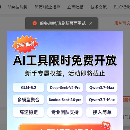
N
Vue技能树
简历/就业指导
立码吐槽
技术交流
BUG记
用AI写
服务超时,请刷新页面重试
。
转发到动态
举报
写回
切换为时间