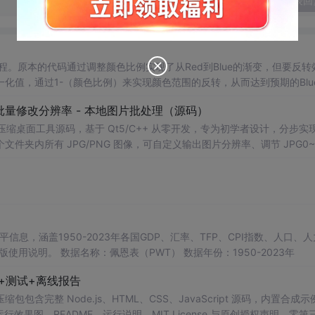
发表回
的过程。原本的代码通过调整颜色比例实现了从Red到Blue的渐变，但要反转
化值，通过1-（颜色比例）来实现颜色范围的反转，从而达到预期的Blu
 - 批量修改分辨率 - 本地图片批处理（源码）
图片压缩桌面工具源码，基于 Qt5/C++ 从零开发，专为初学者设计，分步实
夹内所有 JPG/PNG 图像，可自定义输出图片分辨率、调节 JPG0~1
完成后自动统计每张图片压缩前后文件体积，计算整体压缩缩小比例，直
mage 图像绘图、文件目录遍历、UI 交互开发； 需要本地批量处理图片的办
地文件 IO、进度条交互的开发学习者。 使用场景 自媒体批量压缩配图，
册图片； 程序开发学习：QFileDialog 文件选择、QDir 文件夹
防卡顿、文件大小格式化转换全套 Qt 图像开发实战案例。 工具核心功能清单 
图片； 自定义输出宽高分辨率，支持锁定原始宽高比，避免图片拉伸变形
占用大小； 自定义输出保存目录，批量生成压缩后的图片文件； 实时进度条
本等多项数据，整理的PWT 11.0中文翻译使用说明，英文原版使用说明。 数据名称：佩恩表（PWT） 数据年份：1950-2023年
图片压缩前后体积，换算 KB/MB 直观展示； 批量完成弹窗汇总：图片
码+测试+离线报告
完整模块化代码，功能拆分清晰，每段代码附带详细注释，新手可分步拆解
VC，Windows 平台可直接编译运行； 源码结构清晰，功能
完整 Node.js、HTML、CSS、JavaScript 源码，内置合成示
0 运行效果图、README、运行说明、MIT License 与原创授权声明。零第