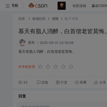
社区活动
赢在CSD
导航
社区
前端社区
感慨
帖子详情
慕天有脂人消醉，白首偕老皆莫悔
2025-09-21 23:18:08
逐风`
慕天有脂人消醉，白首偕老皆莫悔。
给本帖投票
33
回复
打赏
分享
收藏
回复