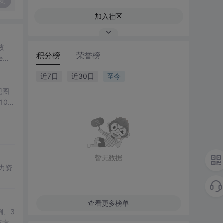
复
加入社区
效
积分榜
荣誉榜
e到R
近7日
近30日
至今
现图
00
观展
公、
降低图
遍历、
双模
暂无数据
； 滑
展示处
总
学
查看更多榜单
例、3
三方