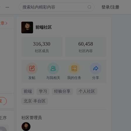
...
录
登录/注册
文章
前端社区
316,330
60,458
社区成员
社区内容
发帖
与我相关
我的任务
分享
前端
学习
经验分享
个人社区
复
北京·丰台区
社区管理员
正序