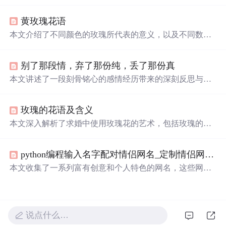
热情真爱，黄玫瑰代表珍重祝福，紫玫瑰则代表
浪漫
真
情。从1朵到108朵，每种数量的玫瑰都有其独特的含义。
黄玫瑰花语
本文介绍了不同颜色的玫瑰所代表的意义，以及不同数量
的玫瑰所蕴含的情感表达。红玫瑰代表热情真爱，黄玫瑰
象征珍重祝福，紫玫瑰寓意
浪漫
真情。此外，从1朵到108
别了那段情，弃了那份纯，丢了那份真
朵玫瑰，每种数量都有其独特的含义。
本文讲述了一段刻骨铭心的感情经历带来的深刻反思与成
长。作者通过回顾过去美好与痛苦交织的记忆，表达了对
背叛与绝情的痛心，并决定放下过往的情感负担，重新开
玫瑰的花语及含义
始自己的生活。
本文深入解析了求婚中使用玫瑰花的艺术，包括玫瑰的不
同颜色所蕴含的独特花语，以及不同数量的玫瑰如何传递
特定的情感信息。从红玫瑰的热情到粉玫瑰的初恋甜蜜，
python编程输入名字配对情侣网名_定制情侣网名输入自己名字情侣
每一种花色都承载着深厚的情感价值。文章还详细列举了
玫瑰朵数的含义，如1朵代表你是我的唯一，99朵则象征着
本文收集了一系列富有创意和个人特色的网名，这些网名
天长地久，为读者提供了精心策划求婚仪式的灵感。
涵盖了从
浪漫
到幽默的各种风格，适合用于社交媒体账
号、游戏用户名等多种场合。
说点什么…