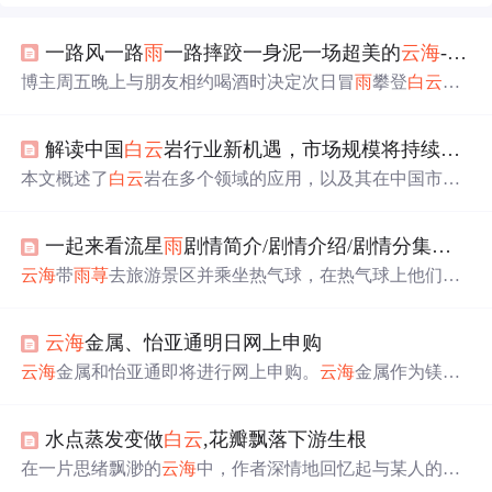
一路风一路
雨
一路摔跤一身泥一场超美的
云海
--惠阳
博主周五晚上与朋友相约喝酒时决定次日冒
雨
攀登
白云
嶂，体验登山途中风
雨
交加的艰辛，最终在山顶观赏到壮
观的
云海
奇观。尽管道路湿滑且充满挑战，但美景与独特
解读中国
白云
岩行业新机遇，市场规模将持续扩大
的山顶火锅体验让这次旅行变得难忘。
本文概述了
白云
岩在多个领域的应用，以及其在中国市场
的稳步增长。随着经济和基础设施建设的推进，
白云
岩需
求增加，政府政策支持和环保要求促使行业向绿色、智能
一起来看流星
雨
剧情简介/剧情介绍/剧情分集介绍第三十三集
转型。大型和中小型企业共同参与竞争，未来市场发展空
间巨大。
云海
带
雨
荨
去旅游景区并乘坐热气球，在热气球上他们
发
誓
要永远在一起。
云海
还为
雨
荨
定制了泥人作为生日礼
物。然而，在一场赛车后，
云海
不幸发生车祸。
云海
金属、怡亚通明日网上申购
云海
金属和怡亚通即将进行网上申购。
云海
金属作为镁合
金行业的领导者，计划扩大产能并投资相关项目。怡亚通
则专注于提供高端物流管理服务，计划通过募集资金进一
水点蒸发变做
白云
,花瓣飘落下游生根
步完善其供应链管理项目。
在一片思绪飘渺的
云海
中，作者深情地回忆起与某人的过
往，表达出对对方深深的思念与内疚。文章通过自然界的