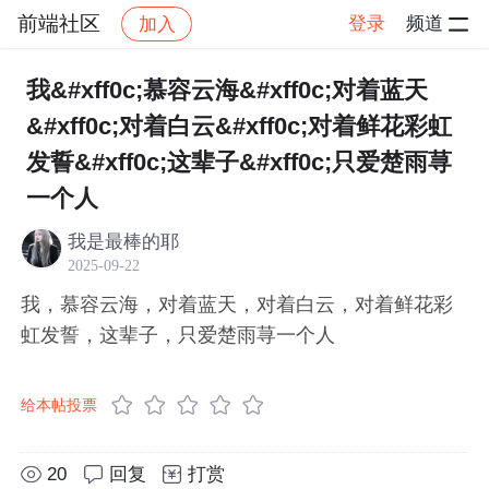
前端社区
登录
频道
加入
帖子详情
社区
前端社区
感慨
我&#xff0c;慕容云海&#xff0c;对着蓝天
&#xff0c;对着白云&#xff0c;对着鲜花彩虹
发誓&#xff0c;这辈子&#xff0c;只爱楚雨荨
一个人
我是最棒的耶
2025-09-22
我，慕容云海，对着蓝天，对着白云，对着鲜花彩
虹发誓，这辈子，只爱楚雨荨一个人
给本帖投票
20
回复
打赏