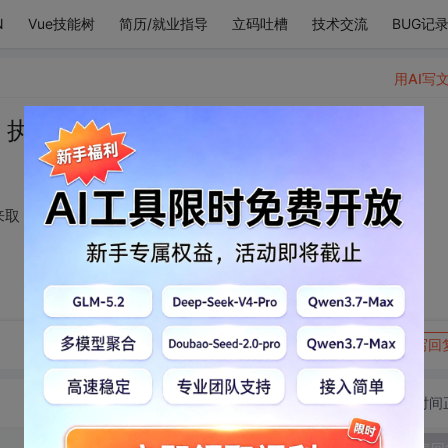
N
Vue技能树
简历/就业指导
立码吐槽
技术交流
BUG记
用AI写
 执花静候 只等一人来取
来取
转发到动态
举报
写回
切换为时间