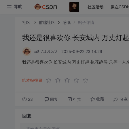
社区活动
赢在CSD
导航
社区
前端社区
感慨
帖子详情
我还是很喜欢你 长安城内 万丈灯起
2025-09-22 23:14:29
m0_71101670
我还是很喜欢你 长安城内 万丈灯起 执花静候 只等一人
给本帖投票
23
回复
打赏
分享
收藏
回复