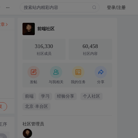
...
录
登录/注册
文章
前端社区
316,330
60,458
社区成员
社区内容
发帖
与我相关
我的任务
分享
前端
学习
经验分享
个人社区
复
北京·丰台区
社区管理员
正序