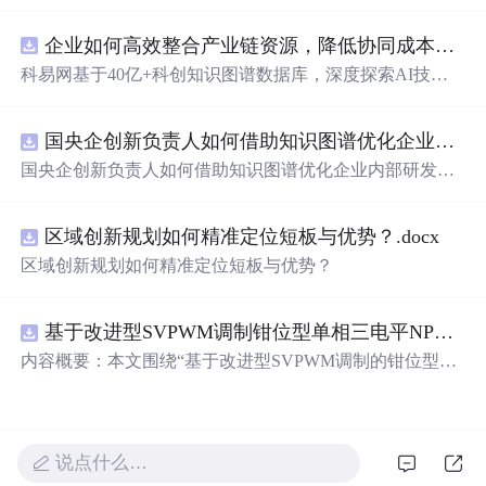
企业如何高效整合产业链资源，降低协同成本？.docx
科易网基于40亿+科创知识图谱数据库，深度探索AI技术
在技术转移、成果转化、技术经纪、知识产权、产业创
新、科技招商等垂直领域的多样化应用场景，研究科技创
国央企创新负责人如何借助知识图谱优化企业内部研发资源协同？.docx
新领域的AI+数智化解决方案，推动科技创新与产业创新
智能化发展。
国央企创新负责人如何借助知识图谱优化企业内部研发资
源协同？
区域创新规划如何精准定位短板与优势？.docx
区域创新规划如何精准定位短板与优势？
基于改进型SVPWM调制钳位型单相三电平NPC逆变器中点电位平衡仿真
内容概要：本文围绕“基于改进型SVPWM调制的钳位型单
相三电平NPC逆变器中点电位平衡”展开仿真研究，系统探
讨了如何通过改进的空间矢量脉宽调制（SVPWM）策略
有效抑制单相三电平中性点钳位（NPC）逆变器中存在的
中点电位漂移问题。研究依托Simulink仿真平台构建系统模
说点什么…
型，详细分析了不同调制策略对中点电压波动的影响机