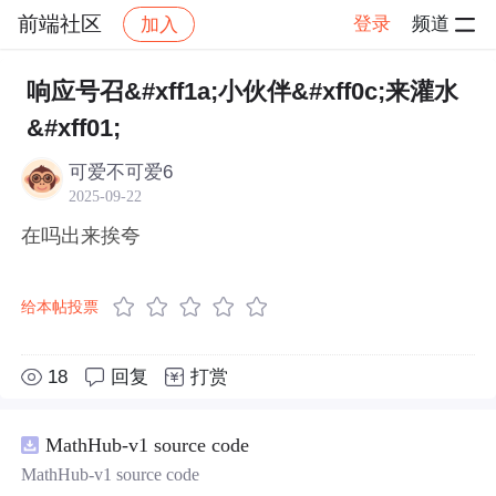
前端社区
登录
频道
加入
帖子详情
社区
前端社区
感慨
响应号召&#xff1a;小伙伴&#xff0c;来灌水
&#xff01;
可爱不可爱6
2025-09-22
在吗出来挨夸
给本帖投票
18
回复
打赏
MathHub-v1 source code
MathHub-v1 source code