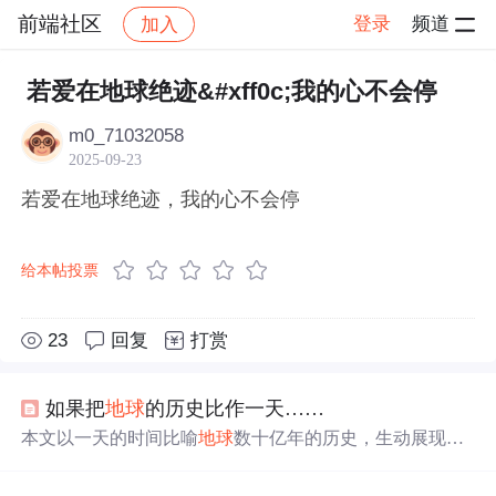
前端社区
登录
频道
加入
帖子详情
社区
前端社区
感慨
若爱在地球绝迹&#xff0c;我的心不会停
m0_71032058
2025-09-23
若爱在地球绝迹，我的心不会停
给本帖投票
23
回复
打赏
如果把
地球
的历史比作一天……
本文以一天的时间比喻
地球
数十亿年的历史，生动展现了
从
地球
形成到人类出现的生命演化过程。午夜时分
地球
诞
生，经过漫长岁月，原始生命在海洋中形成并逐渐进化。