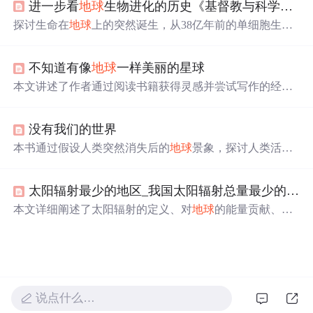
进一步看
地球
生物进化的历史《基督教与科学》第十九课
直至接近一天的终点，高等动物与人类才相继出现。
探讨生命在
地球
上的突然诞生，从38亿年前的单细胞生物
到寒武纪大爆发的高等生物，解析进化论与神创论对生命
起源的不同视角。文章深入讨论基因遗传、突变在物种演
不知道有像
地球
一样美丽的星球
化中的作用，以及
地球
环境对生命形态的影响。
本文讲述了作者通过阅读书籍获得灵感并尝试写作的经
历，强调了不断学习和挑战自我对于个人成长的重要性。
没有我们的世界
本书通过假设人类突然消失后的
地球
景象，探讨人类活动
对
地球
造成的影响。从全球
停
电到城市被自然界重新占
领，再到大气中二氧化碳浓度的变化，展示了
地球
的自我
太阳辐射最少的地区_我国太阳辐射总量最少的是哪一个地区？
恢复能力和人类文明的脆弱性。
本文详细阐述了太阳辐射的定义、对
地球
的能量贡献、天
文辐射及其对气候的影响，包括太阳常数、辐射波长分
布、季节变化、大气削弱过程和
地球
表面辐射总量的地理
分布。还介绍了太阳辐射试验的重要性和标准，以及大气
对太阳辐射的吸收、散射和反射机制。
说点什么…