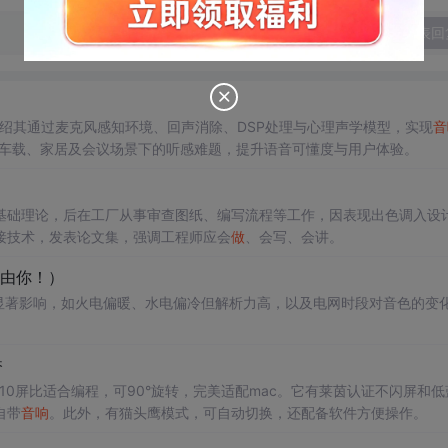
发表回
介绍其通过麦克风感知环境、回声消除、DSP处理与心理声学模型，实现
音
解决车载、家居及会议场景下的听感难题，提升语音可懂度与用户体验。
基础理论，后在工厂从事审查图纸、编写流程等工作，因表现出色调入设
连接技术，发表论文集，强调工程师应会
做
、会写、会讲。
信由你！）
的显著影响，如火电偏暖、水电偏冷但解析力高，以及电网时段对音色的变
香
:10屏比适合编程，可90°旋转，完美适配mac。它有莱茵认证不闪屏和低
自带
音响
。此外，有猫头鹰模式，可自动切换，还配备软件方便操作。