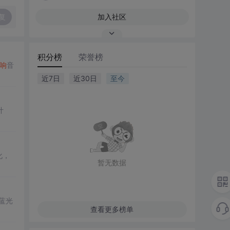
复
加入社区
积分榜
荣誉榜
响
音
近7日
近30日
至今
计
化，
暂无数据
蓝光
查看更多榜单