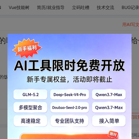
N
Vue技能树
简历/就业指导
立码吐槽
技术交流
BUG记
用AI写
的歌单 不过得吃你做的饭 作为回报 半夜给
 作为回报 半夜给你掖被子好了 ​​​
转发到动态
举报
写回
切换为时间