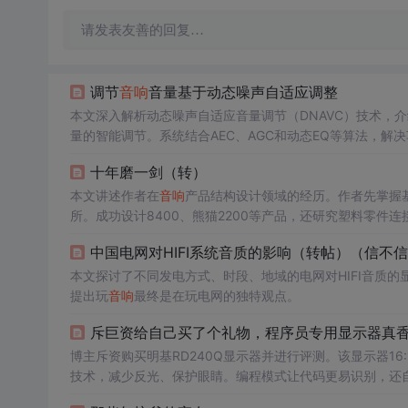
请发表友善的回复…
调节
音响
音量基于动态噪声自适应调整
本文深入解析动态噪声自适应音量调节（DNAVC）技术，
量的智能调节。系统结合AEC、AGC和动态EQ等算法，
十年磨一剑（转）
本文讲述作者在
音响
产品结构设计领域的经历。作者先掌握
所。成功设计8400、熊猫2200等产品，还研究塑料零件
中国电网对HIFI系统音质的影响（转帖）（信不
本文探讨了不同发电方式、时段、地域的电网对HIFI音质
提出玩
音响
最终是在玩电网的独特观点。
斥巨资给自己买了个礼物，程序员专用显示器真
博主斥资购买明基RD240Q显示器并进行评测。该显示器16
技术，减少反光、保护眼睛。编程模式让代码更易识别，还