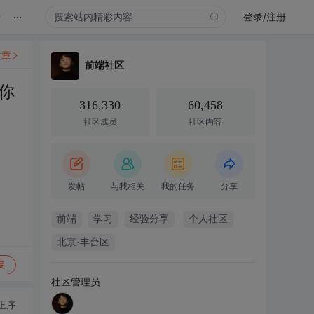
...
录
登录/注册
文章
前端社区
你
316,330
60,458
社区成员
社区内容
发帖
与我相关
我的任务
分享
前端
学习
经验分享
个人社区
北京·丰台区
复
社区管理员
正序