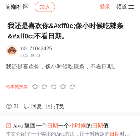
前端社区
登录
频道
加入
帖子详情
社区
前端社区
感慨
我还是喜欢你&#xff0c;像小时候吃辣条
&#xff0c;不看日期。
m0_71043425
2025-09-23
我还是喜欢你，像小时候吃辣条，不看日期。
给本帖投票
21
回复
打赏
Java 返回一个
日期
一个
小时候
的
日期
值
本文介绍了一个实用的Java方法，用于对给定的
日期
时间