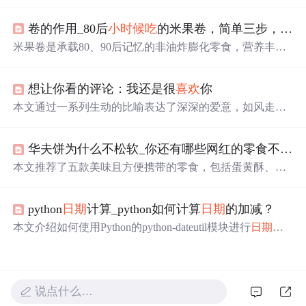
字符串进行加减操作。通过使用SimpleDateFormat解析和格
式化
日期
，配合Calendar进行精确到小时的时间调整。此方
卷的作用_80后
小时候
吃
的米果卷，简单三步，挑选香脆米果卷
法支持24小时制，并展示了如何避免常见的时间格式错
误。
米果卷是承载80、90后记忆的非油炸膨化零食，营养丰
富、口感酥脆。挑选时，可看配料表，选优质谷物、精炼
植物油、乳粉含量合适的；查看包装基础标签、成分表和
想让你看的评论：我还是很
喜欢
你
添加剂；购买后品鉴，选形状完整、颜色自然、有谷物
香、口感好的。
本文通过一系列生动的比喻表达了深深的爱意，如风走过
八千里、星辰闪烁等，同时结合了数学、物理、化学等学
科知识进行创意表达。
华夫饼为什么不松软_你还有哪些网红的零食不知道，这几款好
本文推荐了五款美味且方便携带的零食，包括蛋黄酥、华
夫饼、烤馍片、无骨鸡爪和红油面皮。这些零食不仅能满
足饥饿感，还非常适合在办公室或学校享用。
python
日期
计算_python如何计算
日期
的加减？
本文介绍如何使用Python的python-dateutil模块进行
日期
的
加减计算，通过实例演示了如何增加或减少年、月、日等
单位，并展示了relativedelta函数的强大功能。
说点什么…