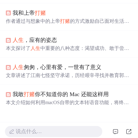
现象，认为创业成功并非简单
赌
博，而是技术和运营实力
的体现。同时批评了大佬间通过
打
赌
来进行炒作的行为。
我和上帝
打
赌
作者通过与想象中的上帝
打
赌
的方式激励自己面对生活的
挑战。在不断克服困难的过程中，展现出一种积极向上的
人生
态度。
人生
，应有的姿态
本文探讨了
人生
中重要的八种态度：渴望成功、敢于尝
试、尽早尽孝、认识到
人生
没有如果、认识自我、重视健
康、珍惜时间和珍惜朋友。每一种态度都对个人的成长和
人生
匆匆，心里有爱，一世有了意义
发展至关重要。
文章讲述了江南七怪坚守承诺，历经艰辛寻找并教育郭靖
的故事，展现了他们侠义精神和对教育的执着。他们的坚
持不仅成就了郭靖，也丰富了他们自己的
人生
价值。
我敢
打
赌
你不知道你的 Mac 还能这样用
本文介绍如何利用macOS自带的文本转语音功能，将终端
变为会说话的开发助手。通过shell命令实现构建提醒、测
试反馈、部署确认等场景，结合Git Hooks、Docker、CI/C
D提升工作效率，并可集成定时提醒与多语言播报，打造
听觉化的开发工作流。
说点什么…