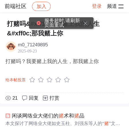
前端社区
登录
频道
加入
帖子详情
社区
前端社区
感慨
服务超时,请刷新
打赌吗&#xff1f;我要赌上我的人生
页面重试
&#xff0c;那我赌上你
m0_71249895
2025-09-23
打赌吗？我要赌上我的人生，那我赌上你
给本帖投票
21
回复
打赏
闲谈网络业大佬们的
赌
术和
赌
品
本文探讨了网络业大佬如史玉柱、刘强东等人的“
赌
”文化