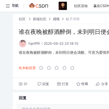
社区活动
赢在CSD
导航
社区
前端社区
感慨
帖子详情
谁在夜晚被醇酒醉倒，未到明日便
2025-09-23 23:18:10
figet896
谁在夜晚被醇酒醉倒，未到明日便会清醒。可若为爱情
给本帖投票
31
回复
打赏
分享
收藏
回复