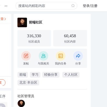
...
录
登录/注册
文章
前端社区
316,330
60,458
社区成员
社区内容
发帖
与我相关
我的任务
分享
前端
学习
经验分享
个人社区
复
北京·丰台区
社区管理员
正序