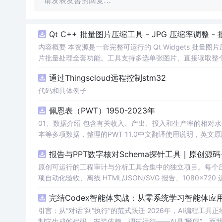
请发表友善的回复…
Qt C++ 批量图片压缩工具 - JPG 压缩率调整
内容概要 本资源是一套完整可运行的 Qt Widgets 批量
片批量处理全套功能。工具支持多选单张图片、直接读取整个文件
区间压缩质量，自带锁定宽高比防拉伸变形功能；批量处理
通过Thingscloud远程控制stm32
示压缩效果。 适用人群 Qt/C++ 零基础初学者，学习 QI
设计、自媒体从业者； 想要学习图片缩放、JPG 压缩、本
代码和具体例子
片体积节省上传流量； 摄影、设计批量统一图片尺寸，批量轻量化相
佩恩表（PWT）1950-2023年
QImage 缩放保存、QSlider 参数联动、批量循环界面
式导入图片：手动多选单张图片 / 一键读取整个文件夹全部
01、数据介绍 包含有关收入、产出、投入和生产率的相对水平信息，涵盖1950-2023年各国GDP、汇率、TFP、CPI指数、人口、人力资
块调节 JPG 压缩质量 0~100，平衡图片清晰度与文件
理进度，循环中刷新界面，程序不会假死卡顿； 自动统计每张
报告与PPT数字核对Schema探针工具｜原创源
数、成功数量、单张大小对比、整体压缩节省空间比例； 
习。 其他说明 开发环境：Qt Creator + Qt5.15 MS
原创可运行的工程审计与分析工具合集中的独立项目。每个压缩包包含
项自动化验收、离线 HTML/JSON/SVG 报告、1080×72
运行依赖，不包含榜单产品源码、官方素材、论文、账号数据
完结Codex智能体实战：从零系统学习智能体应
示与二次开发。运行方法：Node.js 18+ 下执行 npm test 与 
引言：从“对话”到“执行”的范式跃迁 2026年，AI编程
制它生成的代码、安装依赖、调试运行——AI是“顾问”，而我们