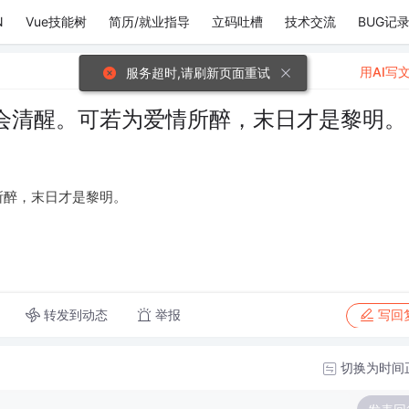
N
Vue技能树
简历/就业指导
立码吐槽
技术交流
BUG记
用AI写
服务超时,请刷新页面重试
会清醒。可若为爱情所醉，末日才是黎明。
所醉，末日才是黎明。
转发到动态
举报
写回
切换为时间