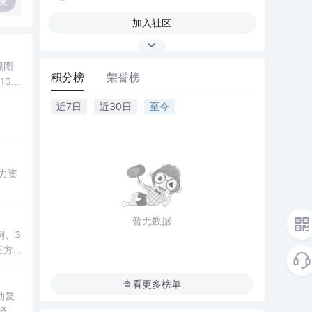
复
加入社区
现图
积分榜
荣誉榜
00
观展
近7日
近30日
至今
公、
降低图
遍历、
双模
； 滑
展示处
总
学
暂无数据
例、3
三方
教学演
查看更多榜单
动复
经彻