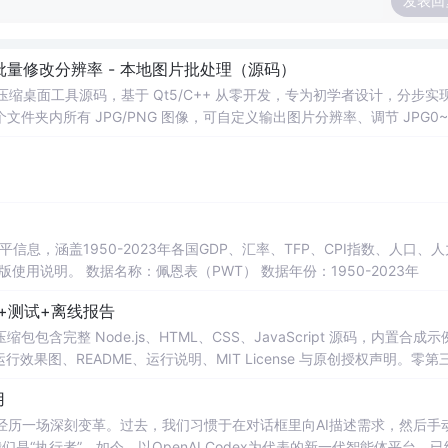
发表回
 - 批量修改分辨率 - 本地图片批处理（源码）
图片压缩桌面工具源码，基于 Qt5/C++ 从零开发，专为初学者设计，分步实
夹内所有 JPG/PNG 图像，可自定义输出图片分辨率、调节 JPG0~1
完成后自动统计每张图片压缩前后文件体积，计算整体压缩缩小比例，直
mage 图像绘图、文件目录遍历、UI 交互开发； 需要本地批量处理图片的办
地文件 IO、进度条交互的开发学习者。 使用场景 自媒体批量压缩配图，
册图片； 程序开发学习：QFileDialog 文件选择、QDir 文件夹
防卡顿、文件大小格式化转换全套 Qt 图像开发实战案例。 工具核心功能清单 
图片； 自定义输出宽高分辨率，支持锁定原始宽高比，避免图片拉伸变形
占用大小； 自定义输出保存目录，批量生成压缩后的图片文件； 实时进度条
本等多项数据，整理的PWT 11.0中文翻译使用说明，英文原版使用说明。 数据名称：佩恩表（PWT） 数据年份：1950-2023年
图片压缩前后体积，换算 KB/MB 直观展示； 批量完成弹窗汇总：图片
码+测试+离线报告
完整模块化代码，功能拆分清晰，每段代码附带详细注释，新手可分步拆解
VC，Windows 平台可直接编译运行； 源码结构清晰，功能
完整 Node.js、HTML、CSS、JavaScript 源码，内置合成示
0 运行效果图、README、运行说明、MIT License 与原创授权声明。零第
或未授权内容。适合 AI 工程、前端、运维和质量团队用于本地预检、
用
npm run report，或启动静态服务器打开 index.html。
工具正经历一场深刻变革。过去，我们习惯于在对话框里向AI描述需求，然后手
是“执行者”。如今，以OpenAI Codex为代表的新一代智能体平台，已