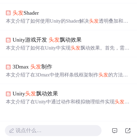
染中的应用。各向异性光照体现在金属球的椭圆形高光
上，而在
头发
渲染中则表现为‘天使环’效果。通过调整法
头发
Shader
线分布函数，如Anisotropic Beckmann和GGX分布，可以模
拟出
头发
的各向异性高光。Kajiya-Kay模型提供了经验性
本文介绍了如何使用Unity的Shader解决
头发
透明叠加和消
的
头发
光照模型，而Marschner模型则基于物理原理，考虑
除硬边的问题。通过应用'Legacy Shaders/Transparent/Cutout/
了
头发
纤维的多层结构。这两种模型在实时渲染中均有应
Soft Edge Unlit' Shader，实现
头发
的透明效果和软边视觉效
用，其中Marschner模型更为精确。此外，文章还讨论了
头
Unity游戏开发
头发
飘动效果
果。文章详细解析了Shader代码，包括两个渲染步骤：Alp
发
建模、贴图和渲染排序的技巧。
haClip用于处理叠加穿透，Transparent用于处理
头发
边缘的
本文介绍了如何在Unity中实现
头发
飘动效果。首先，需要
透明。并提供了完整的Shader代码示例。
下载Unity-chan!插件并导入项目。接着，通过在人物模型
的根节点添加SpringManager组件，并调整Dynamic Ratio、
3Dmax
头发
制作
Stiffness Force等参数来控制飘动强度和僵硬度。然后，在
需要飘动的骨骼点挂载Spring Bones脚本，设置Bone Axis
本文介绍了在3Dmax中使用样条线框架制作
头发
的方法。
和Radius等属性。最后，处理穿模问题，通过Spring Collide
包括设置场景、绘制样条线框架、将样条线集合成框架、
r和Colliders避免
头发
与人物模型相互穿透。
从头皮上移除框架、应用Hair和Fur以及渲染毛发等步骤，
Unity
头发
飘动效果
还针对渲染效果不理想的情况给出了调整参数的建议。
本文介绍了在Unity中通过动作和模拟物理组件实现
头发
飘
动的方法，包括UnityChan插件的使用、骨骼绑定、Spring
Manager和SpringBone的设置，以及碰撞处理和最终效果优
化。
说点什么…