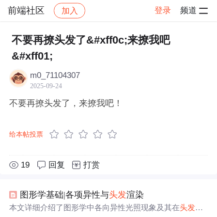
前端社区
登录
频道
加入
帖子详情
社区
前端社区
感慨
不要再撩头发了&#xff0c;来撩我吧
&#xff01;
m0_71104307
2025-09-24
不要再撩头发了，来撩我吧！
给本帖投票
19
回复
打赏
图形学基础|各项异性与
头发
渲染
本文详细介绍了图形学中各向异性光照现象及其在
头发
渲