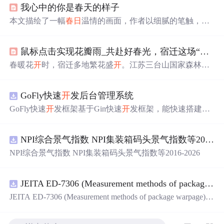
我心中的你是春天的样子
本文描绘了一幅
春日
温情的画面，作者以细腻的笔触，讲
述了与心爱之人共赏春光的美好。从花
开
满树的城外桃
花，到
温柔
善待的红尘人间，再到三月春光中的相遇，每
鼠标点击实现花瓣雨_共赴好春光，宿迁这场“花瓣雨”等着你！
一处细节都充满了对生活的热爱和对爱情的渴望。文章不
仅表达了对春天的喜爱，更寄托了对美好情感的向往。
春暖花
开
时，宿迁多地繁花盛
开
。江苏三台山国家森林公
园有梨兰春色，宿豫区梨园湾梨花飘香，沭阳县有榆叶
梅、桃花，刘集镇海棠园海棠柔美，泗阳县、泗洪县的桃
GoFly快速
开
发后台管理系统
林更是美不胜收。提醒游客出门佩戴口罩，有序观赏。
GoFly快速
开
发框架基于Gin快速
开
发框架，能快速搭建应
用、框架底层完善、丰富代码仓插件、快速
开
发数据大
屏、物联网平台、OA流程审批、工作流引擎、商城、微信
NPI综合景气指数 NPI集装箱码头景气指数等2016-2026
管理后台等。api文档管理并一键生成api接口代码，一键生
成 CRUD前后端代码丰富组件，基于 Gin和 Vue3的Arco D
NPI综合景气指数 NPI集装箱码头景气指数等2016-2026
esign的快速后台
开
发框架，基于JWT接口验证和Auth验证
的权限管理系统,附件管理系统，天生支持saas架构。本着
大道至简思
想
，接口单层设计，
开
发简单，极易上手、代
JEITA ED-7306 (Measurement methods of package warpage).pdf
码可读性和可维护性好、得益于Go优秀性能框架性能和并
JEITA ED-7306 (Measurement methods of package warpage).p
发都很优秀、需要硬件资源很小。
df