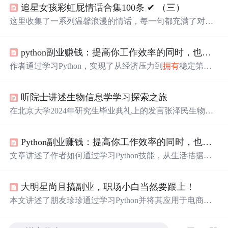
追星女孩彩虹屁情话合集100条 ✔︎ （三）
这里收集了一系列温馨浪漫的情话，每一句都充满了对爱
的细腻描绘，从月光到星光，从微笑到眼神，每一刻的感
动都被精心记录下来。
python副业赚钱：提高你工作效率的同时，也提高你的收入
作者通过学习Python，实现了从经济压力到
拥有
稳定第二
收入的转变。她在电商公司担任线上运营助理，利用Pytho
n提高了工作效率。文章强调Python在财务、人力资源等领
听院士讲述生物信息学学习探索之旅
域应用，以及学习Python需要的决心和实践操作的重要
性。
在北京大学2024年研究生毕业典礼上的发言张泽民生物医
学前沿创新中心主任、中国科学院院士亲爱的同学们、老
师们，各位来宾，大家好！今天是一个特别的日子，我非
Python副业赚钱：提高你工作效率的同时，也能提高你的收入！
常荣幸能作为教师代表，在这个庄重而喜悦的时刻，与大
家一同见证同学们的重要里程碑。首先，让我们一起向今
文章讲述了作者如何通过学习Python技能，从生活拮据到
天的主角——所有即将毕业的研究生们，表示最热烈的祝
实现财务改善的过程。作者提到Python在提高工作效率上
贺！即将告别燕园，你们的心情也许是复杂的，既有憧
的应用，如财务整理、工资条分发，并分享了免费的学习
憬，也有不舍，可能还带点迷茫。研究生毕业意味着你...
大明星尚且搞副业，职场小白当然要跟上！
资源，鼓励他人通过学习Python找到额外的收入来源。
本文讲述了朋友珍珍通过学习Python并将其应用于电商运
营，实现副业收入增长的故事。她分享了如何利用Python
进行数据分析、竞品研究和日常生活的自动化，强调了Pyt