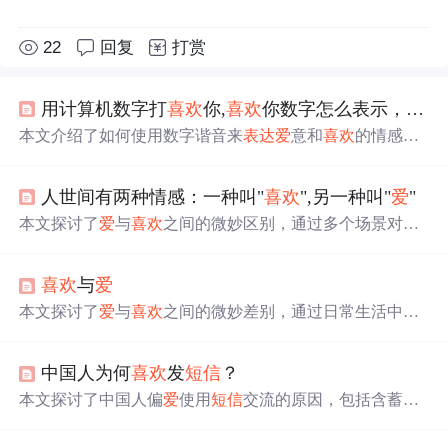
22
回复
打赏
用计算机数字打
喜欢
你,
喜欢
你数字怎么表示，“我
本文介绍了如何使用数字谐音来
表达
爱
意和
喜欢
的情感，
例如520代表
我
爱
你
，5730代表我
喜欢
你等。这些数字组合
常用于网络聊天、
短信
或社交媒体上
表达
情感。
人世间有两种情感：一种叫"
喜欢
",另一种叫"
爱
"
本文探讨了
爱
与
喜欢
之间的微妙区别，通过多个场景对比
了两者在情感
表达
、行为表现及
心
理状态上的不同，帮助
读者
更
好地理解这两种情感。
喜欢
与
爱
本文探讨了
爱
与
喜欢
之间的微妙差别，通过日常生活中的
各种场景对比两者的
心
态与行为表现，揭示了这两种情感
的不同之处。
中国人为何
喜欢
发
短信
？
本文探讨了中国人偏
爱
使用
短信
交流的原因，包括含蓄的
文化传统、节省成本、文字的情感价值及浪漫因素等，并
分析了
短信
在日常生活中的独特作用。