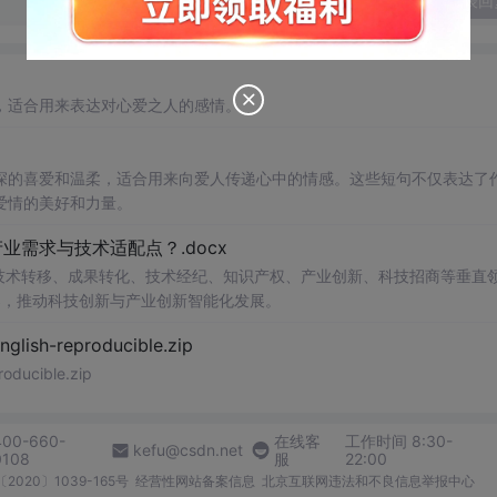
发表回
，适合用来表达对心爱之人的感情。
深的喜爱和温柔，适合用来向爱人传递心中的情感。这些短句不仅表达了
爱情的美好和力量。
需求与技术适配点？.docx
在技术转移、成果转化、技术经纪、知识产权、产业创新、科技招商等垂直
案，推动科技创新与产业创新智能化发展。
h-reproducible.zip
ucible.zip
400-660-
在线客
工作时间 8:30-
kefu@csdn.net
0108
服
22:00
2020〕1039-165号
经营性网站备案信息
北京互联网违法和不良信息举报中心