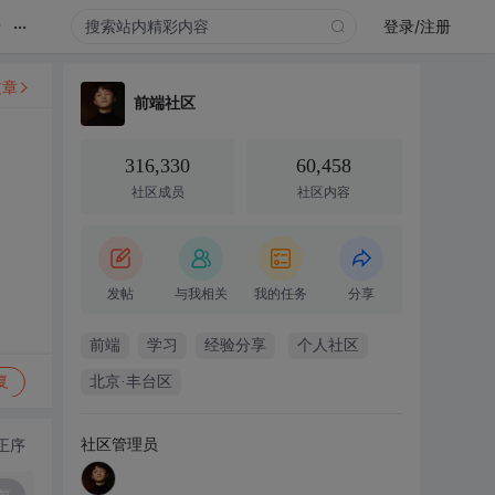
...
录
登录/注册
文章
前端社区
316,330
60,458
社区成员
社区内容
发帖
与我相关
我的任务
分享
前端
学习
经验分享
个人社区
复
北京·丰台区
社区管理员
正序