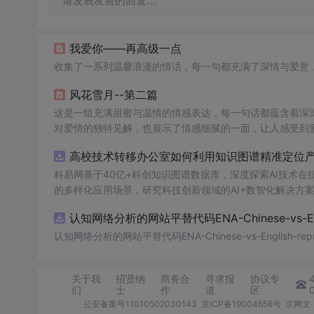
请发表友善的回复…
我爱你——再高级一点
收集了一系列温馨浪漫的情话，每一句都充满了深情与爱意
风花雪月--第二篇
这是一组充满甜蜜与温情的情感表达，每一句话都蕴含着深
对爱情的独特见解，也展示了情感细腻的一面，让人感受到
高校技术转移办公室如何利用知识图谱精准定位产业
科易网基于40亿+科创知识图谱数据库，深度探索AI技术
的多样化应用场景，研究科技创新领域的AI+数智化解决方
认知网络分析的网站平替代码ENA-Chinese-vs-Englis
认知网络分析的网站平替代码ENA-Chinese-vs-English-reprod
关于我
招贤纳
商务合
寻求报
协议专
们
士
作
道
区
公安备案号11010502030143
京ICP备19004658号
京网文〔