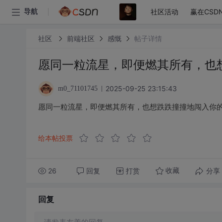
社区活动
赢在CSD
导航
社区
前端社区
感慨
帖子详情
愿同一粒流星，即便燃其所有，也
2025-09-25 23:15:43
m0_71101745
愿同一粒流星，即便燃其所有，也想跌跌撞撞地闯入你
给本帖投票
26
回复
打赏
分享
收藏
回复