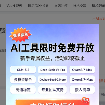
N
Vue技能树
简历/就业指导
立码吐槽
技术交流
BUG记
用AI写
想跌跌撞撞地闯入你的眼眸。
的眼眸。
转发到动态
举报
写回
切换为时间