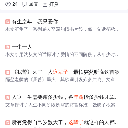
24
回复
打赏
有生之年，我只爱你
本文汇集了一系列感人至深的情书片段，每一句话都承载
着深深的情感，从“最美的不是下雨天，是曾与你躲过雨的
屋檐”到“你是我这一生，等了半世未拆的礼物”，这些文字
一生一人
记录了爱情的美好瞬间。
本文引用沈从文的话探讨了爱情的不同阶段，从年少时的
纯粹到长大后的现实转变，表达了对纯真爱情的向往。
《我曾》火了：人
这辈子
，最怕突然听懂这首歌
隔壁老樊的《我曾》爆火，其歌词引发众多共鸣。文章借
这首歌探讨人生，提及成年人生活的不易，感情中出场顺
序的重要性，以及人生诸多遗憾无法重来。强调要珍惜当
人这一生需要赚多少钱，各
年龄
段多少钱才算有钱
下，明白生活虽有苦，但要好好过，
一个
人熬过苦才能成
长。
文章探讨了人生不同阶段所需的财富标准，强调了积累赚
钱能力、正确选择赛道的重要性，以及后半生财富管理和
认知资源的应用。作者揭示了社交媒体上看似富足的生活
所有觉得自己岁数大了，
这辈子
就这样的人都应该来看看
背后的真实情况。,