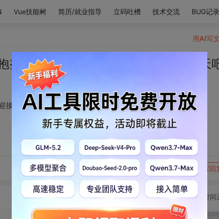
N
Vue技能树
简历/就业指导
立码吐槽
技术交流
BUG记
用AI写
抱努力生活的信念 去迎接春暖花开的那天
去迎接春暖花开的那天吧
转发到动态
举报
写回
切换为时间