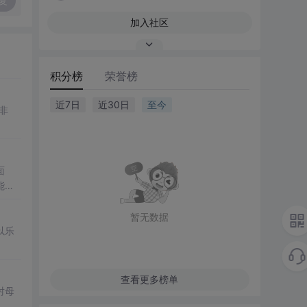
复
加入社区
积分榜
荣誉榜
近7日
近30日
至今
非
面
能持
暂无数据
以乐
查看更多榜单
对母