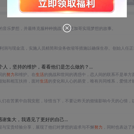
发表回
的音乐梦想，并最终克服种种挑战，在芝加哥实现梦想的故事。
求利润与现金流，实施人员精简和业务收缩等措施以确保生存。创始人任正
人，坚持的维护，看看他们是怎么做的？...
同的
努力
和维护。在
生活
的挑战和世间的诱惑中，恋人间的联系不是单方
相知和相互扶持，面对
生活
的变化和人心的易变，唯有共同维系，爱情才
人们在苦累中自我安慰，珍惜当下，不要让昨天的烦恼影响今天的心情，
谢集大，我遇见了更好的自己...
程与宝贵经验分享，展现了他们对梦想的追求与不懈
努力
，同时也表达了