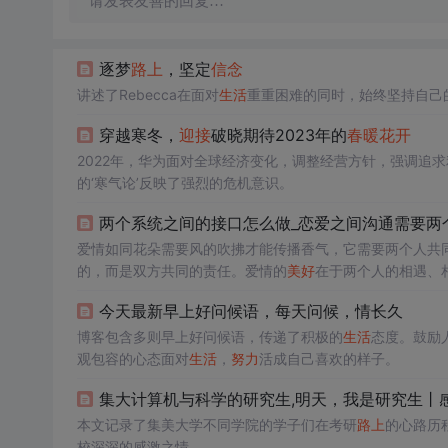
请发表友善的回复…
逐梦
路上
，坚定
信念
讲述了Rebecca在面对
生活
重重困难的同时，始终坚持自己
穿越寒冬，
迎接
破晓期待2023年的
春暖花开
2022年，华为面对全球经济变化，调整经营方针，强调追
的‘寒气论’反映了强烈的危机意识。
两个系统之间的接口怎么做_恋爱之间沟通需要两个
爱情如同花朵需要风的吹拂才能传播香气，它需要两个人共
的，而是双方共同的责任。爱情的
美好
在于两个人的相遇、
久。
今天最新早上好问候语，每天问候，情长久
博客包含多则早上好问候语，传递了积极的
生活
态度。鼓励
观包容的心态面对
生活
，
努力
活成自己喜欢的样子。
集大计算机与科学的研究生,明天，我是研究生丨感
本文记录了集美大学不同学院的学子们在考研
路上
的心路历
校深深的感激之情。